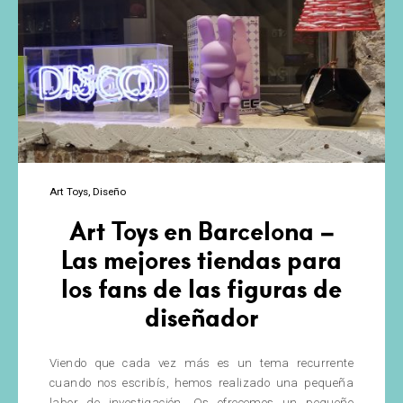
Art Toys
Diseño
Art Toys en Barcelona –
Las mejores tiendas para
los fans de las figuras de
diseñador
Viendo que cada vez más es un tema recurrente
cuando nos escribís, hemos realizado una pequeña
labor de investigación. Os ofrecemos un pequeño