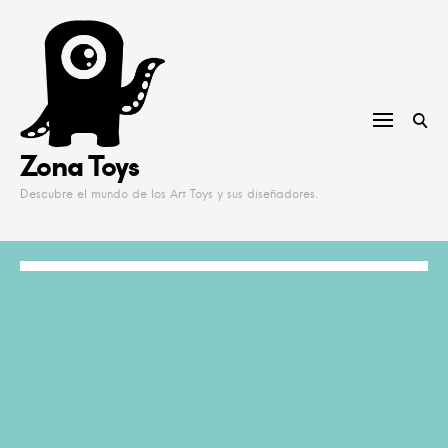
Skip
to
content
Zona Toys
Descubre el mundo de los Art Toys y sus diseñadores.