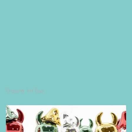
Etiqueta: Art Toys