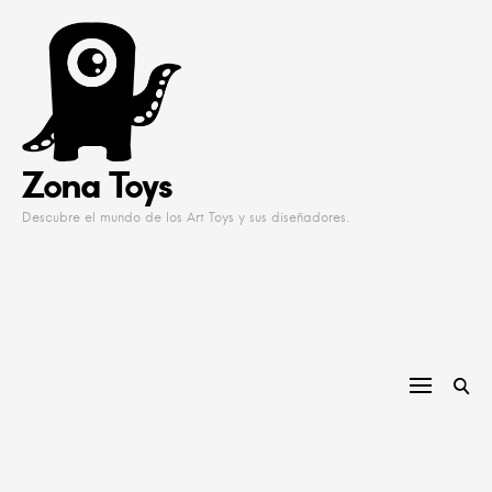
Skip
to
content
Zona Toys
Descubre el mundo de los Art Toys y sus diseñadores.