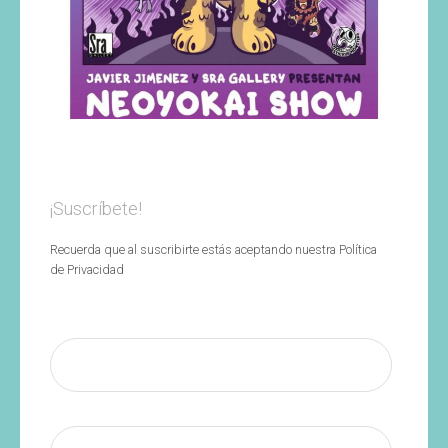
¡Suscríbete!
Recuerda que al suscribirte estás aceptando nuestra Política
de Privacidad