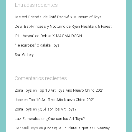
Entradas recientes
‘Melted Friends’ de Coté Escrivá x Museum of Toys
Devil Bat-Princess y Nocturno de Ryan Heshka x 6 Forest
‘P’tit Voyou’ de Debza X MAGMA DSGN
“Teleturbios” x Kalaka Toys
Sra. Gallery
Comentarios recientes
Zona Toys
en
Top 10 Art Toys Año Nuevo Chino 2021
Jose
en
Top 10 Art Toys Año Nuevo Chino 2021
Zona Toys
en
¿Qué son los Art Toys?
Luz Esmeralda
en
¿Qué son los Art Toys?
Der Müll Toys
en
¡Consigue un Pluteus gratis! Giveaway