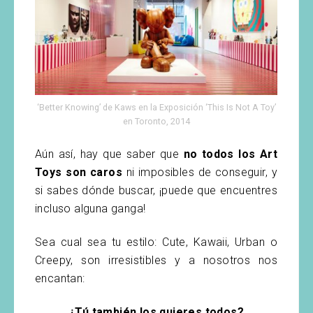
‘Better Knowing’ de Kaws en la Exposición ‘This Is Not A Toy’
en Toronto, 2014
Aún así, hay que saber que
no todos los Art
Toys son caros
ni imposibles de conseguir, y
si sabes dónde buscar, ¡puede que encuentres
incluso alguna ganga!
Sea cual sea tu estilo: Cute, Kawaii, Urban o
Creepy, son irresistibles y a nosotros nos
encantan:
¿Tú también los quieres todos?