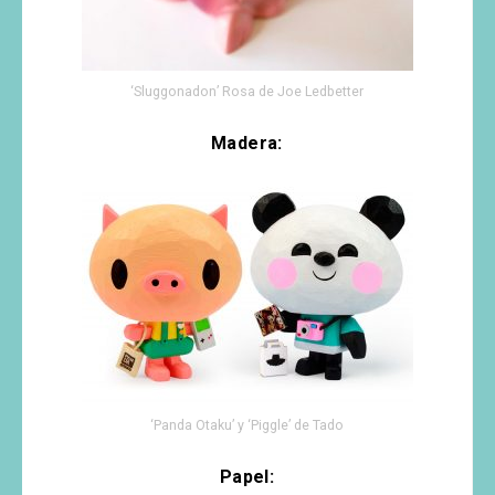
‘Sluggonadon’ Rosa de Joe Ledbetter
Madera:
‘Panda Otaku’ y ‘Piggle’ de Tado
Papel: