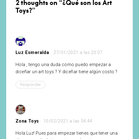
2 thoughts on “
¿Qué son los Art
Toys?
”
Luz Esmeralda
27/01/2021 a las 20:07
Hola , tengo una duda como puedo empezar a
diceñar un art toys ? Y diceñar tiene algún costo ?
Responder
Zona Toys
10/02/2021 a las 04:44
Hola Luz! Pues para empezar tienes que tener una