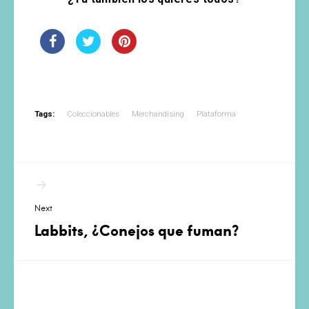
Tags:
Coleccionables
Merchandising
Plataforma
Navegación
de
Next
entradas
Labbits, ¿Conejos que fuman?