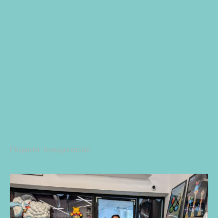
Etiqueta: Inauguración