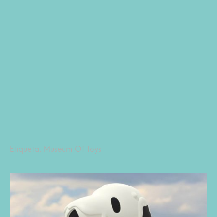
Etiqueta: Museum Of Toys