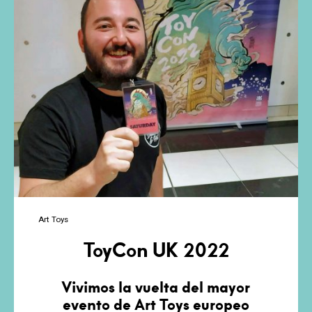
Art Toys
ToyCon UK 2022
Vivimos la vuelta del mayor
evento de Art Toys europeo