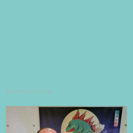
Etiqueta: Toy Con UK