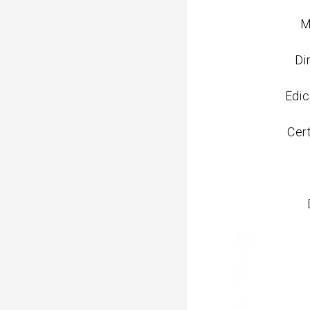
M
Di
Edic
Cer