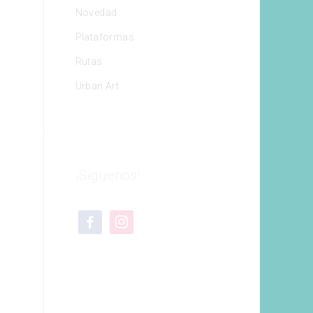
Novedad
Plataformas
Rutas
Urban Art
¡Síguenos!
facebook
instagram