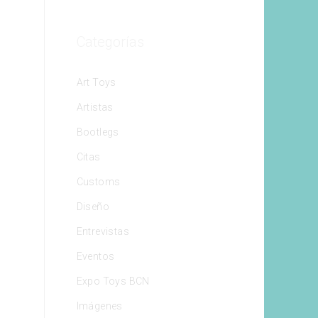
Categorías
Art Toys
Artistas
Bootlegs
Citas
Customs
Diseño
Entrevistas
Eventos
Expo Toys BCN
Imágenes