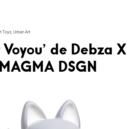
t Toys
Urban Art
it Voyou’ de Debza X
MAGMA DSGN