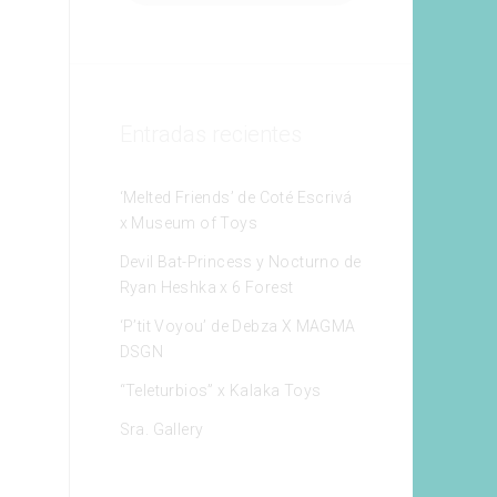
Entradas recientes
‘Melted Friends’ de Coté Escrivá
x Museum of Toys
Devil Bat-Princess y Nocturno de
Ryan Heshka x 6 Forest
‘P’tit Voyou’ de Debza X MAGMA
DSGN
“Teleturbios” x Kalaka Toys
Sra. Gallery