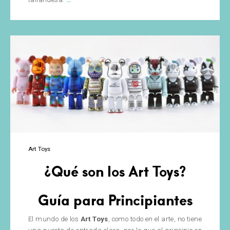
Ruta
de
Art
Toys
en
Bangkok
Art Toys
¿Qué son los Art Toys?
Guía para Principiantes
El mundo de los
Art Toys
, como todo en el arte, no tiene