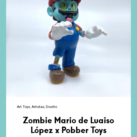
Art Toys
Artistas
Diseño
Zombie Mario de Luaiso
López x Pobber Toys