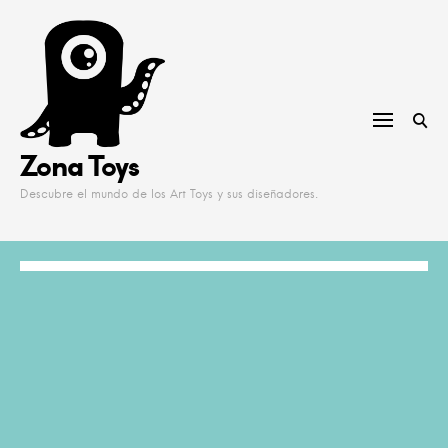
Skip
to
content
Zona Toys
Descubre el mundo de los Art Toys y sus diseñadores.