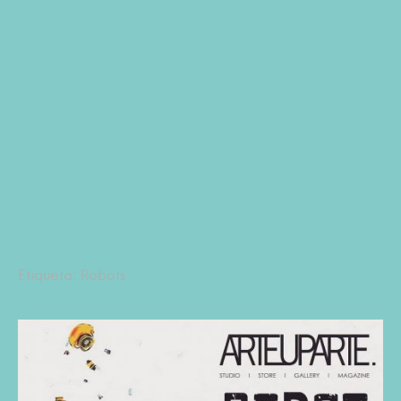
Etiqueta: Robots