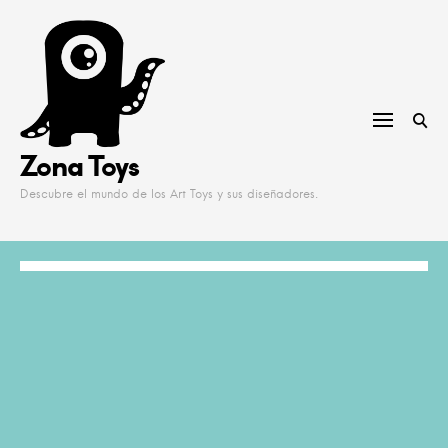
Skip
to
content
Zona Toys
Descubre el mundo de los Art Toys y sus diseñadores.