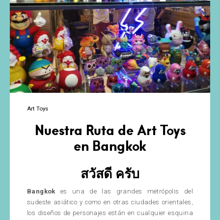
Art Toys
Nuestra Ruta de Art Toys
en Bangkok
สวัสดี ครับ
Bangkok
es una de las grandes metrópolis del
sudeste asiático y como en otras ciudades orientales,
los diseños de personajes están en cualquier esquina