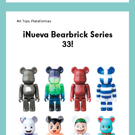
los
Dunny?
¡Lista
Art Toys
Plataformas
Actualizada
¡Nueva Bearbrick Series
de
todas
33!
las
Series!