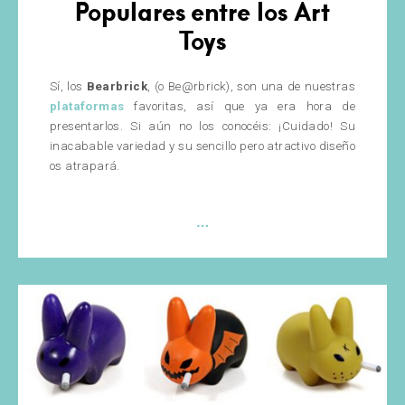
Populares entre los Art
Toys
Sí, los
Bearbrick
, (o Be@rbrick), son una de nuestras
plataformas
favoritas, así que ya era hora de
presentarlos. Si aún no los conocéis: ¡Cuidado! Su
inacabable variedad y su sencillo pero atractivo diseño
os atrapará.
Bearbrick:
…
Los
osos
más
Populares
entre
los
Art
Toys