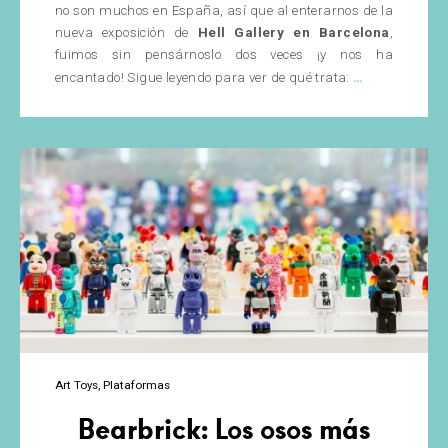
no son muchos en España, así que al enterarnos de la
nueva exposición de
Hell Gallery en Barcelona
,
fuimos sin pensárnoslo dos veces ¡y nos ha
‘Bears
…
encantado! Sigue leyendo para ver de qué trata:
&
Bones’
de
Coté
Escrivá
en
la
Hell
Gallery
(BCN)
Art Toys
Plataformas
Bearbrick: Los osos más