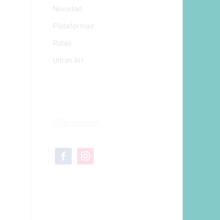
Novedad
Plataformas
Rutas
Urban Art
¡Síguenos!
facebook
instagram