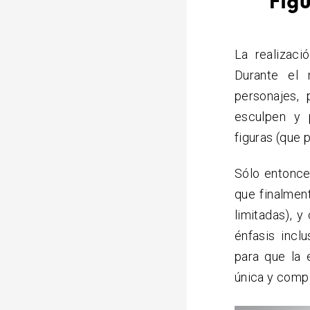
Figu
La realizac
Durante el 
personajes,
esculpen y 
figuras (que 
Sólo entonce
que finalmen
limitadas), 
énfasis incl
para que la 
única y compl