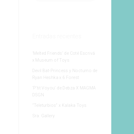
Entradas recientes
‘Melted Friends’ de Coté Escrivá
x Museum of Toys
Devil Bat-Princess y Nocturno de
Ryan Heshka x 6 Forest
‘P’tit Voyou’ de Debza X MAGMA
DSGN
“Teleturbios” x Kalaka Toys
Sra. Gallery