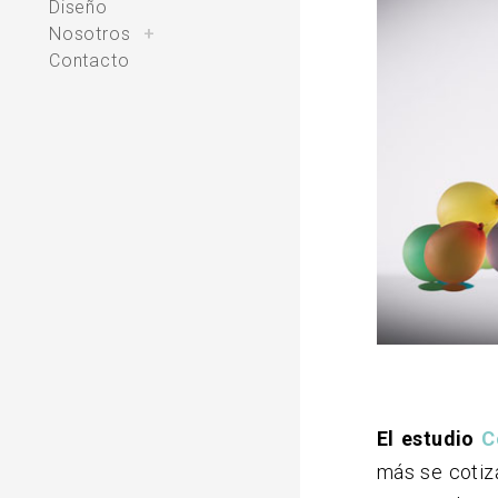
Diseño
toggle
Nosotros
+
child
menu
Contacto
El estudio
C
más se cotiz