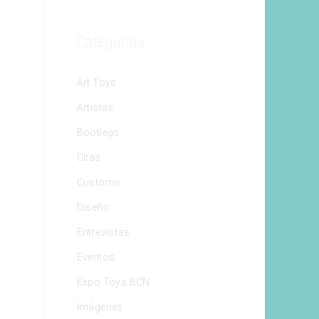
Categorías
Art Toys
Artistas
Bootlegs
Citas
Customs
Diseño
Entrevistas
Eventos
Expo Toys BCN
Imágenes