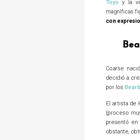
Toys
y la ve
magníficas fi
con expresi
Bear
Coarse naci
decidió a cre
por los
Bearb
El artista de
(proceso muy
presentó en 
obstante, obt