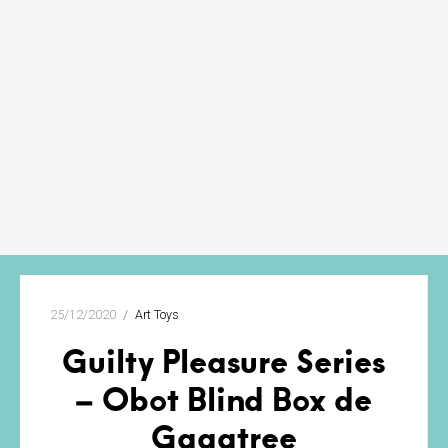
25/12/2020
Art Toys
Guilty Pleasure Series
– Obot Blind Box de
Gagatree