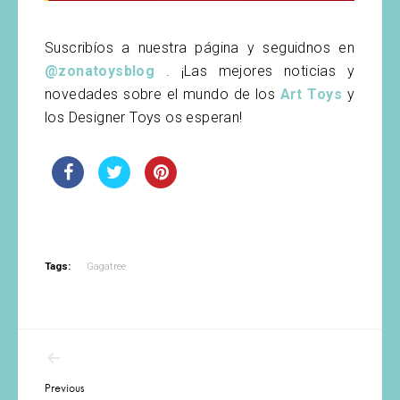
Suscribíos a nuestra página y seguidnos en
@zonatoysblog
. ¡Las mejores noticias y
novedades sobre el mundo de los
Art Toys
y
los Designer Toys os esperan!
Tags:
Gagatree
Navegación
de
Previous
entradas