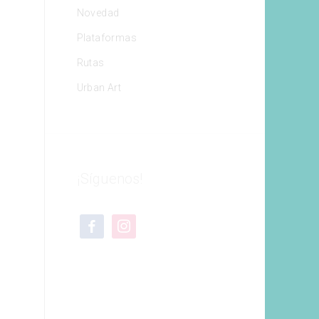
Novedad
Plataformas
Rutas
Urban Art
¡Síguenos!
facebook
instagram