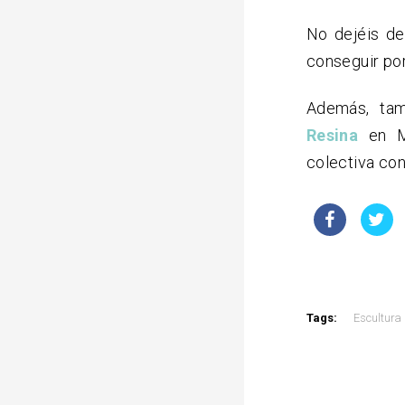
No dejéis de
conseguir por
Además, ta
Resina
en Má
colectiva con
Tags:
Escultura