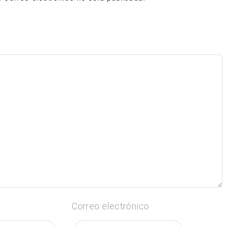
Correo electrónico