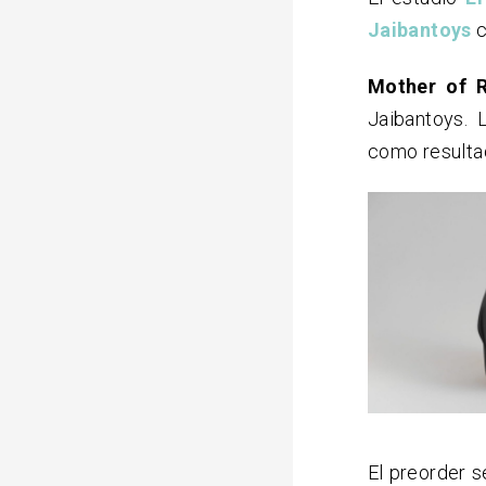
Jaibantoys
c
Mother of R
Jaibantoys. 
como resulta
El preorder 