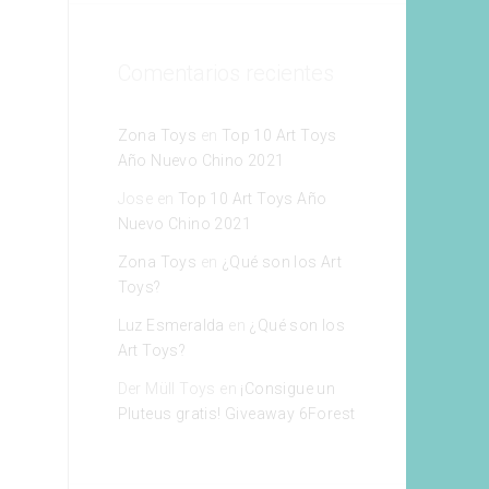
Comentarios recientes
Zona Toys
en
Top 10 Art Toys
Año Nuevo Chino 2021
Jose
en
Top 10 Art Toys Año
Nuevo Chino 2021
Zona Toys
en
¿Qué son los Art
Toys?
Luz Esmeralda
en
¿Qué son los
Art Toys?
Der Müll Toys
en
¡Consigue un
Pluteus gratis! Giveaway 6Forest