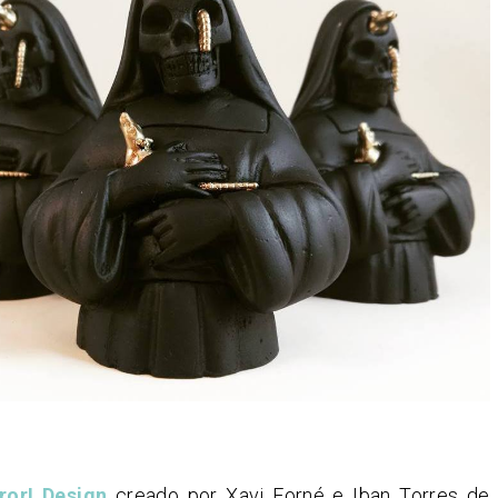
ror! Design
creado por Xavi Forné e Iban Torres de