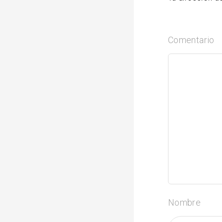
Comentario
Nombre