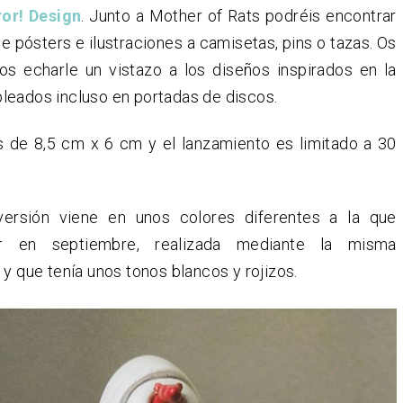
ror! Design
. Junto a Mother of Rats podréis encontrar
 pósters e ilustraciones a camisetas, pins o tazas. Os
 echarle un vistazo a los diseños inspirados en la
leados incluso en portadas de discos.
 de 8,5 cm x 6 cm y el lanzamiento es limitado a 30
versión viene en unos colores diferentes a la que
r en septiembre, realizada mediante la misma
 y que tenía unos tonos blancos y rojizos.