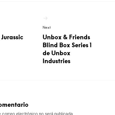
ción
as
Next
 Jurassic
Unbox & Friends
Blind Box Series 1
de Unbox
Industries
comentario
e correo electrónico no será publicada.