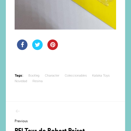
Tags:
Bootleg
Character
Coleccionables
Kalaka Toys
Novedad
Resina
Navegación
de
Previous
entradas
PEI Toys de Robert Peirot