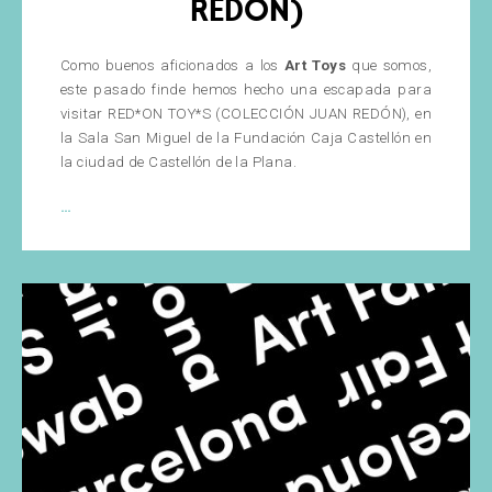
REDÓN)
Como buenos aficionados a los
Art Toys
que somos,
este pasado finde hemos hecho una escapada para
visitar RED*ON TOY*S (COLECCIÓN JUAN REDÓN), en
la Sala San Miguel de la Fundación Caja Castellón en
la ciudad de Castellón de la Plana.
Expo
…
RED*ON
TOY*S
(COLECCIÓN
JUAN
REDÓN)