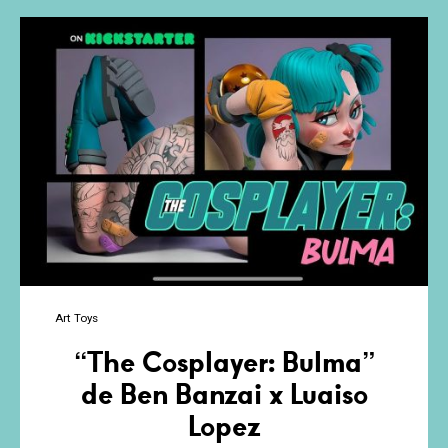
Art Toys
“The Cosplayer: Bulma”
de Ben Banzai x Luaiso
Lopez