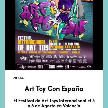
Art Toys
Art Toy Con España
El Festival de Art Toys internacional el 5
y 6 de Agosto en Valencia