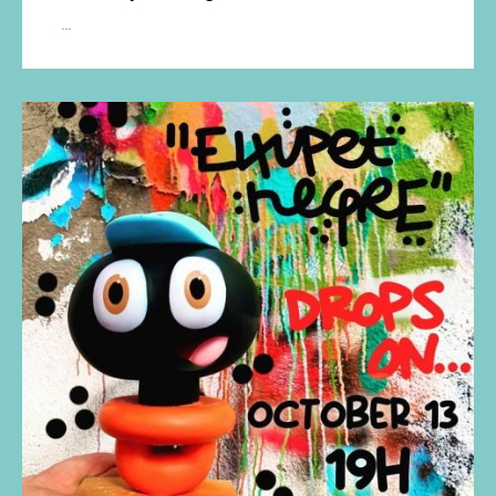
Art
…
Toy
Con
España