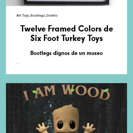
Art Toys
Bootlegs
Diseño
Twelve Framed Colors de
Six Foot Turkey Toys
Bootlegs dignos de un museo
Twelve
…
Framed
Colors
de
Six
Foot
Turkey
Toys