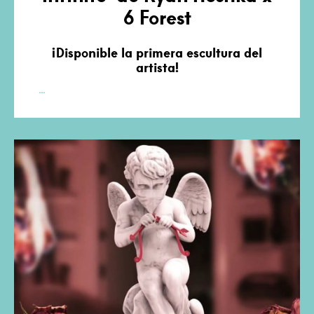
6 Forest
¡Disponible la primera escultura del
artista!
‘Bubble
…
Boy
Of
The
Infinite’
de
Ryan
Heshka
x
6
Forest