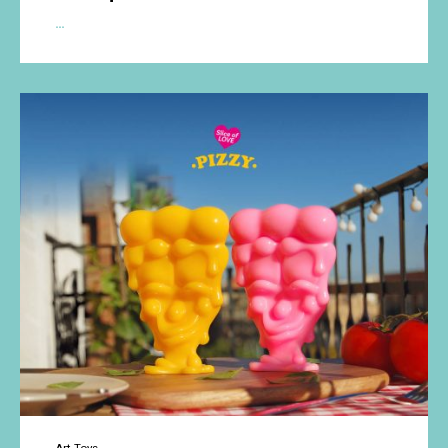
‘Curi’
…
de
Crisalys
x
StickUp
Monsters