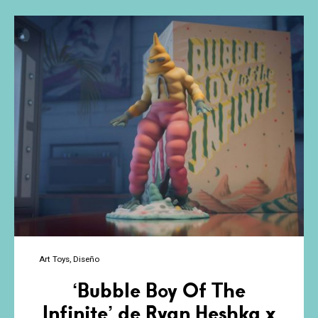
Art Toys
Diseño
‘Bubble Boy Of The
Infinite’ de Ryan Heshka x