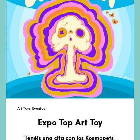
Art Toys
Eventos
Expo Top Art Toy
Tenéis una cita con los Kosmopets,