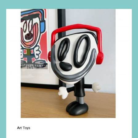
WOOD
de
Juce
Gace
Art Toys