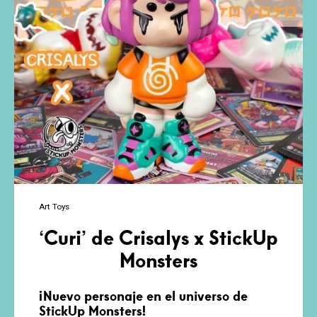
Art Toys
‘Curi’ de Crisalys x StickUp
Monsters
¡Nuevo personaje en el universo de
StickUp Monsters!