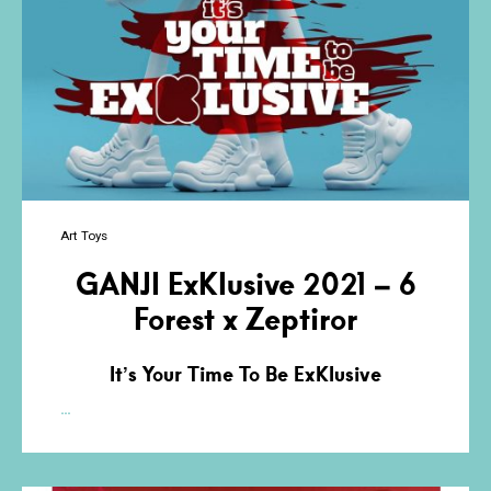
Art Toys
GANJI ExKlusive 2021 – 6
Forest x Zeptiror
It’s Your Time To Be ExKlusive
GANJI
…
ExKlusive
2021
–