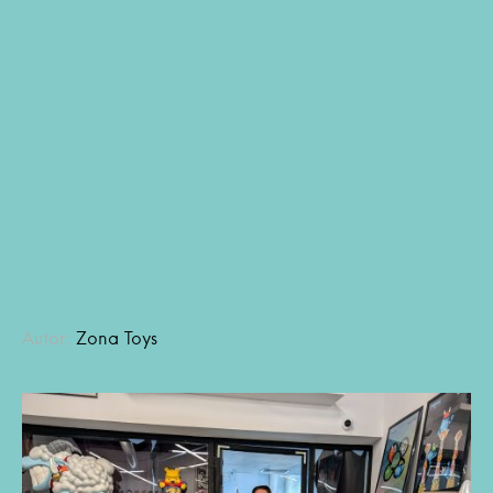
Autor:
Zona Toys