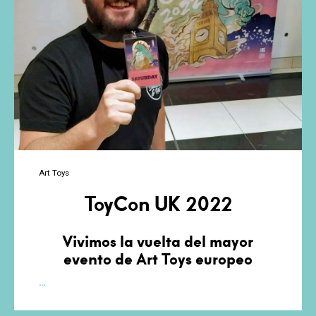
Art Toys
ToyCon UK 2022
Vivimos la vuelta del mayor
evento de Art Toys europeo
ToyCon
…
UK
2022