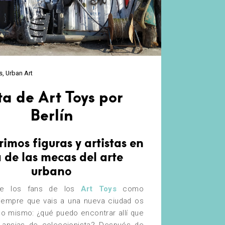
s
Urban Art
ta de Art Toys por
Berlín
imos figuras y artistas en
 de las mecas del arte
urbano
ue los fans de los
Art Toys
como
iempre que vais a una nueva ciudad os
lo mismo: ¿qué puedo encontrar allí que
 ansias de coleccionista? Después de