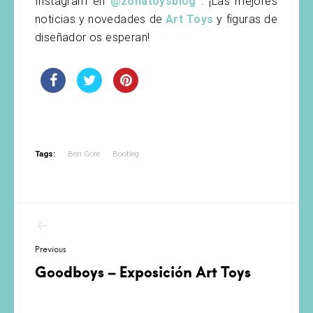
Instagram en
@zonatoysblog
. ¡Las mejores
noticias y novedades de
Art Toys
y figuras de
diseñador os esperan!
Tags:
Ben Gore
Bootleg
Navegación
de
Previous
entradas
Goodboys – Exposición Art Toys