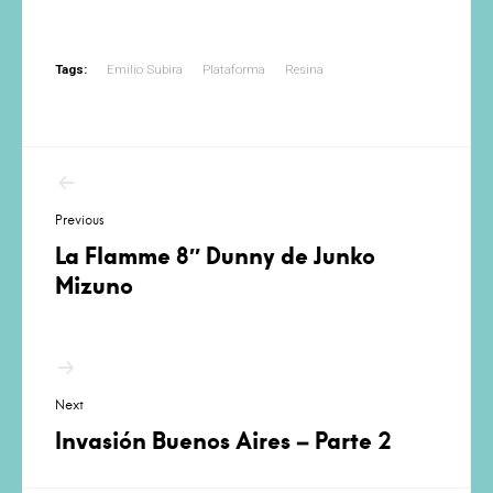
Tags:
Emilio Subira
Plataforma
Resina
Navegación
de
Previous
entradas
La Flamme 8″ Dunny de Junko
Mizuno
Next
Invasión Buenos Aires – Parte 2