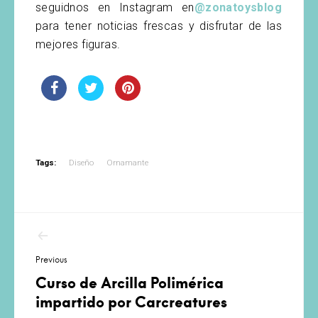
seguidnos en Instagram en
@zonatoysblog
para tener noticias frescas y disfrutar de las
mejores figuras.
Tags:
Diseño
Ornamante
Navegación
de
Previous
entradas
Curso de Arcilla Polimérica
impartido por Carcreatures