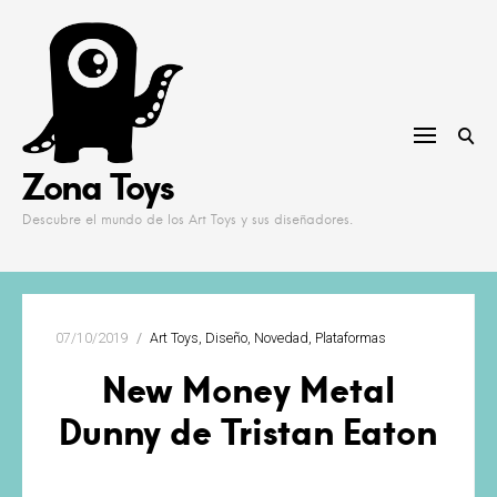
Skip
to
content
Zona Toys
Descubre el mundo de los Art Toys y sus diseñadores.
07/10/2019
Art Toys
Diseño
Novedad
Plataformas
New Money Metal
Dunny de Tristan Eaton