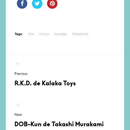
Tags:
Arte
Dunny
Novedad
Plataforma
Navegación
de
Previous
entradas
R.K.D. de Kalaka Toys
Next
DOB-Kun de Takashi Murakami