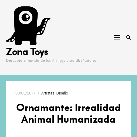
Skip
to
content
Zona Toys
Descubre el mundo de los Art Toys y sus diseñadores.
03/08/2017
Artistas
Diseño
Ornamante: Irrealidad
Animal Humanizada