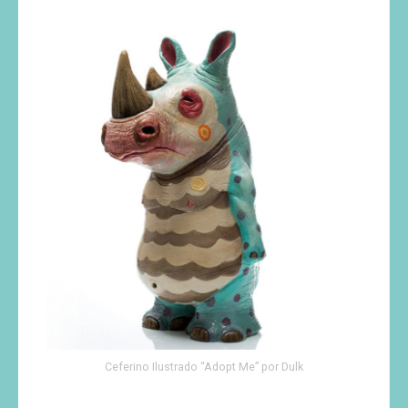
Ceferino Ilustrado “Adopt Me” por Dulk