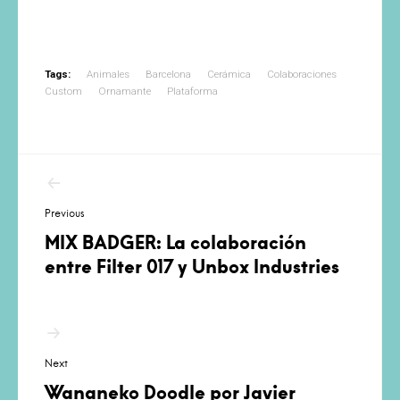
Tags:
Animales
Barcelona
Cerámica
Colaboraciones
Custom
Ornamante
Plataforma
Navegación
de
Previous
entradas
MIX BADGER: La colaboración
entre Filter 017 y Unbox Industries
Next
Wananeko Doodle por Javier