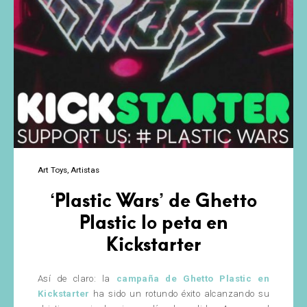
Art Toys
Artistas
‘Plastic Wars’ de Ghetto
Plastic lo peta en
Kickstarter
Así de claro: la
campaña de Ghetto Plastic en
Kickstarter
ha sido un rotundo éxito alcanzando su