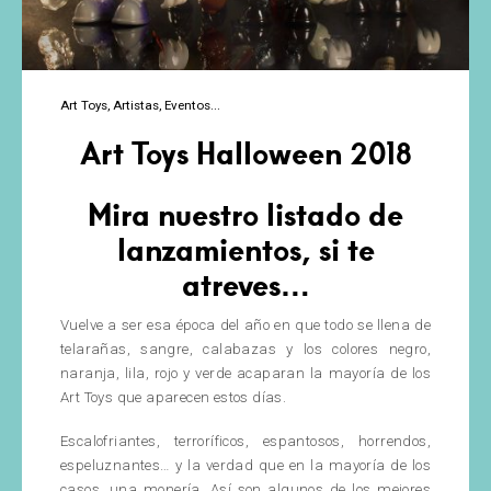
Art Toys
Artistas
Eventos
Art Toys Halloween 2018
Mira nuestro listado de
lanzamientos, si te
atreves…
Vuelve a ser esa época del año en que todo se llena de
telarañas, sangre, calabazas y los colores negro,
naranja, lila, rojo y verde acaparan la mayoría de los
Art Toys que aparecen estos días.
Escalofriantes, terroríficos, espantosos, horrendos,
espeluznantes… y la verdad que en la mayoría de los
casos, una monería. Así son algunos de los mejores