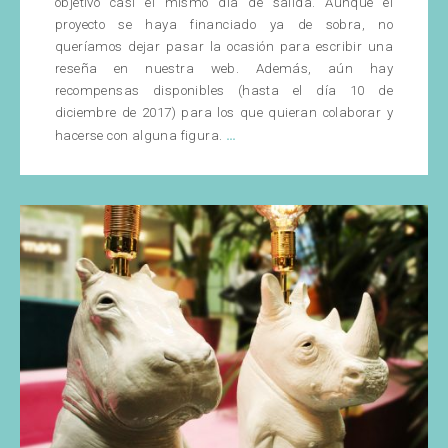
objetivo casi el mismo día de salida. Aunque el
proyecto se haya financiado ya de sobra, no
queríamos dejar pasar la ocasión para escribir una
reseña en nuestra web. Además, aún hay
recompensas disponibles (hasta el día 10 de
diciembre de 2017) para los que quieran colaborar y
‘Plastic
…
hacerse con alguna figura.
Wars’
de
Ghetto
Plastic
lo
peta
en
Kickstarter