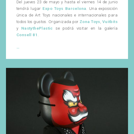
Del jueves 23 de mayo y hasta el viernes 14 de junio
tendrá lugar
Expo Toys Barcelona
. Una exposición
única de Art Toys nacionales e internacionales para
todos los gustos. Organizada por
Zona Toys
,
Vuitbits
y
NastythePlastic
se podrá visitar en la galería
Consell 81
.
Expo
…
Toys
Barcelona
2019