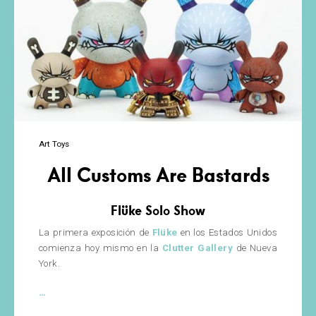
Art Toys
All Customs Are Bastards
Flüke Solo Show
La primera exposición de
Flüke
en los Estados Unidos
comienza hoy mismo en la
Clutter Gallery
de Nueva
York.
All
…
Customs