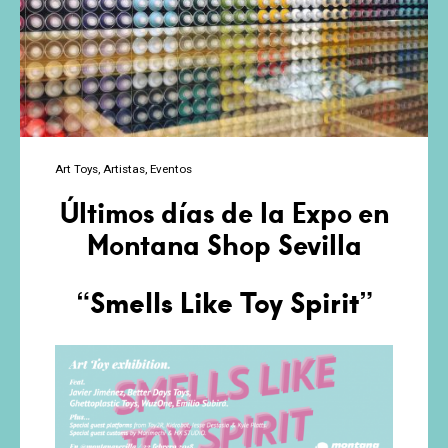
versionado
la
figura
de
Medicom
Toy
Art Toys
Artistas
Eventos
Últimos días de la Expo en
Montana Shop Sevilla
“Smells Like Toy Spirit”