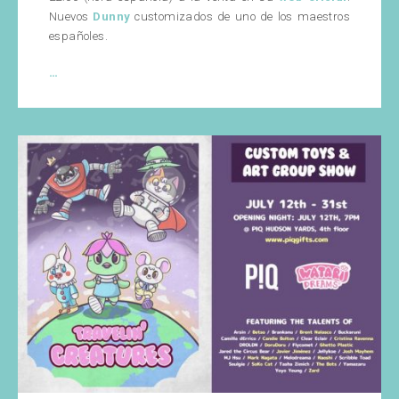
Nuevos
Dunny
customizados de uno de los maestros
españoles.
True
…
Skully
2019
de
WuzOne