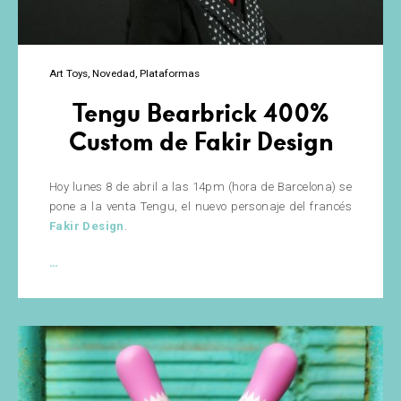
Art Toys
Novedad
Plataformas
Tengu Bearbrick 400%
Custom de Fakir Design
Hoy lunes 8 de abril a las 14pm (hora de Barcelona) se
pone a la venta Tengu, el nuevo personaje del francés
Fakir Design
.
Tengu
…
Bearbrick
400%
Custom
de
Fakir
Design