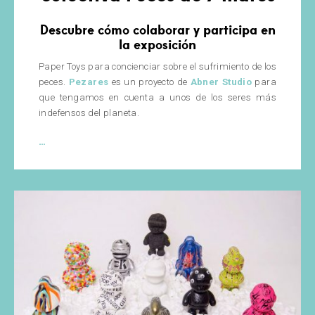
Descubre cómo colaborar y participa en
la exposición
Paper Toys para concienciar sobre el sufrimiento de los
peces.
Pezares
es un proyecto de
Abner Studio
para
que tengamos en cuenta a unos de los seres más
indefensos del planeta.
Pezares
…
–
Exhibición
colectiva
Peces
de
7
mares