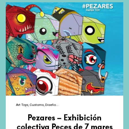
Watari
Kappa
Custom
Show
Art Toys
Customs
Diseño
Pezares – Exhibición
colectiva Peces de 7 mares