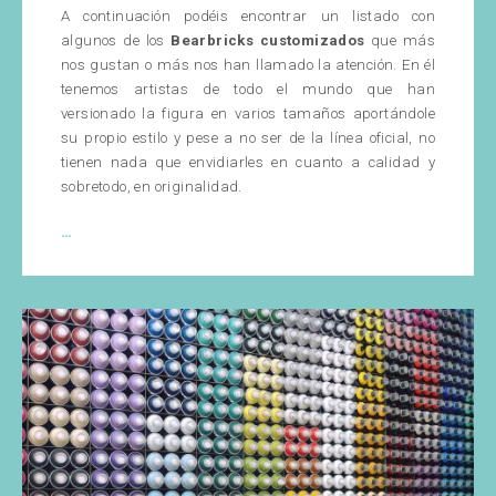
A continuación podéis encontrar un listado con
algunos de los
Bearbricks customizados
que más
nos gustan o más nos han llamado la atención. En él
tenemos artistas de todo el mundo que han
versionado la figura en varios tamaños aportándole
su propio estilo y pese a no ser de la línea oficial, no
tienen nada que envidiarles en cuanto a calidad y
sobretodo, en originalidad.
Top
…
Bearbricks
Customizados:
Descubre
algunos
de
los
mejores
artistas
que
han