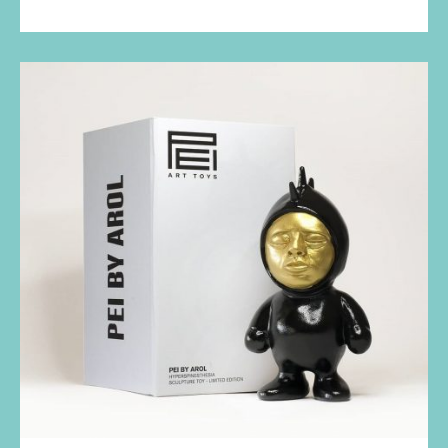
Baby
Dead
Bro
de
Ink
Toys
y
SomeStrangeThings
Toys