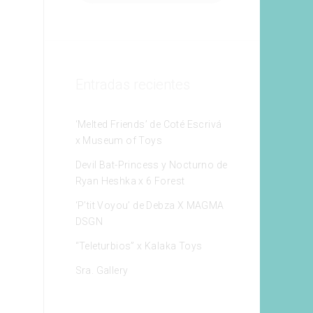
Entradas recientes
‘Melted Friends’ de Coté Escrivá
x Museum of Toys
Devil Bat-Princess y Nocturno de
Ryan Heshka x 6 Forest
‘P’tit Voyou’ de Debza X MAGMA
DSGN
“Teleturbios” x Kalaka Toys
Sra. Gallery