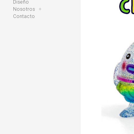
Diseño
toggle
Nosotros
+
child
menu
Contacto