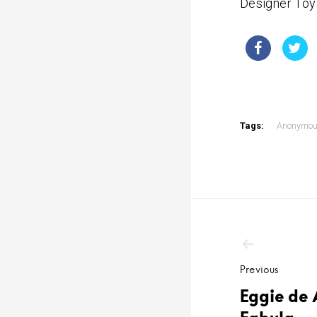
Designer Toy
Tags:
Anonymou
Navega
de
entrad
Previous
Eggie de 