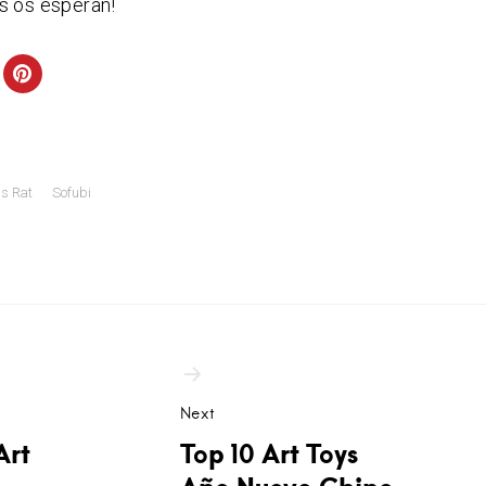
s os esperan!
s Rat
Sofubi
ción
as
Next
Art
Top 10 Art Toys