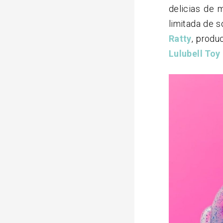
delicias de 
limitada de 
Ratty
, produ
Lulubell To