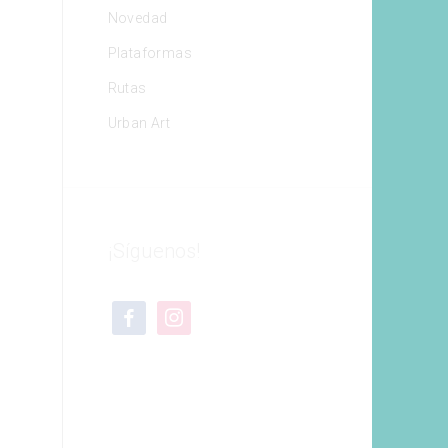
Novedad
Plataformas
Rutas
Urban Art
¡Síguenos!
facebook
instagram