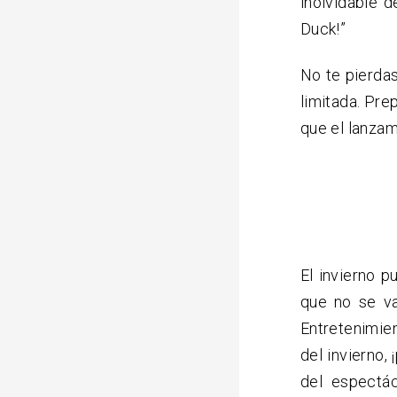
inolvidable d
Duck!”
No te pierda
limitada. Prep
que el lanzam
El invierno p
que no se va
Entretenimien
del invierno,
del espectác