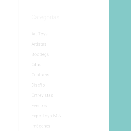
Categorías
Art Toys
Artistas
Bootlegs
Citas
Customs
Diseño
Entrevistas
Eventos
Expo Toys BCN
Imágenes