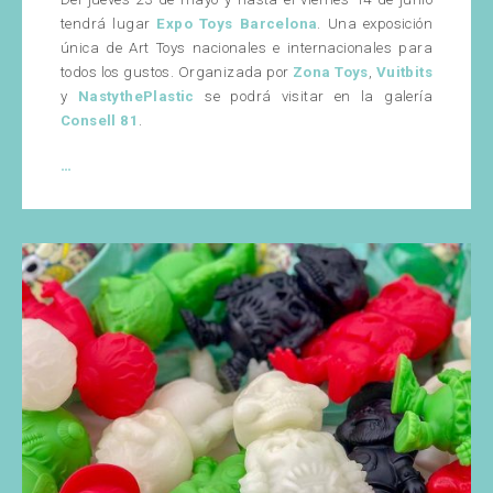
tendrá lugar
Expo Toys Barcelona
. Una exposición
única de Art Toys nacionales e internacionales para
todos los gustos. Organizada por
Zona Toys
,
Vuitbits
y
NastythePlastic
se podrá visitar en la galería
Consell 81
.
Expo
…
Toys
Barcelona
2019