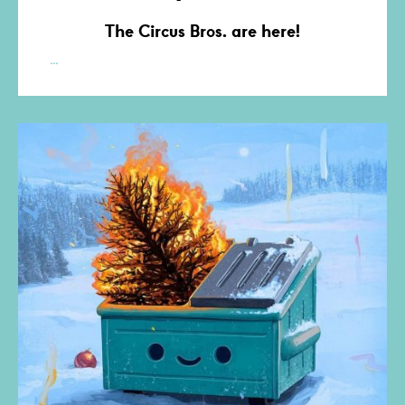
The Circus Bros. are here!
Peach
…
Man
Circus
Bros
Winter
Edition
de
Anonymous
Rat