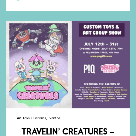
descubre
sus
figuras
de
vinilo
Art Toys
Customs
Eventos
TRAVELIN’ CREATURES –