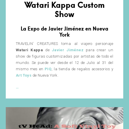
Watari Kappa Custom
Show
La Expo de Javier Jiménez en Nueva
York
TRAVELIN’ CREATURES toma al viajero personaje
Watari Kappa
de
Javier Jiménez
para crear un
show de figuras customizadas por artistas de todo el
mundo. Se puede ver desde el 12 de Julio al 31 del
mismo mes en
PIQ
, la tienda de regalos accesorios y
Art Toys
de Nueva York.
TRAVELIN’
…
CREATURES
–
Watari
Kappa
Custom
Show