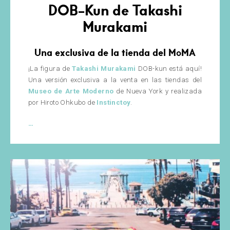
DOB-Kun de Takashi
Murakami
Una exclusiva de la tienda del MoMA
¡La figura de
Takashi Murakami
DOB-kun está aquí!
Una versión exclusiva a la venta en las tiendas del
Museo de Arte Moderno
de Nueva York y realizada
por Hiroto Ohkubo de
Instinctoy
.
DOB-
…
Kun
de
Takashi
Murakami