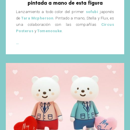
pintada a mano de esta figura
Lanzamiento a todo color del primer
sofubi
japonés
de
Tara Mcpherson
. Pintado a mano, Stella y Flux, es
una colaboración con las compañías
Circus
Posterus
y
Tomenosuke
.
Stella
…
y
Flux
de
Tara
Mcpherson
x
Circus
Posterus
y
Tomenosuke