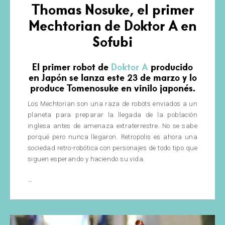
Thomas Nosuke, el primer
Mechtorian de Doktor A en
Sofubi
El primer robot de
Doktor A
producido
en Japón se lanza este 23 de marzo y lo
produce Tomenosuke en vinilo japonés.
Los Mechtorian son una raza de robots enviados a un
planeta para preparar la llegada de la población
inglesa antes de amenaza extraterrestre. No se sabe
porqué pero nunca llegaron. Retropolis es ahora una
sociedad retro-robótica con personajes de todo tipo que
siguen esperando y haciendo su vida.
Thomas
…
Nosuke,
el
primer