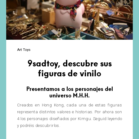
Art Toys
9sadtoy, descubre sus
figuras de vinilo
Presentamos a los personajes del
universo M.H.H.
Creados en Hong Kong, cada una de estas figuras
representa distintos valores e historias. Por ahora son
4 los personajes diseñados por Kimgu. Seguid leyendo
y podréis descubrirlos.
9sadtoy,
…