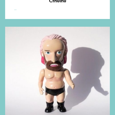
Cthulhu
The
…
Great
Cthulhu
Kickstarter
de
Sea
Demon
Vinyl