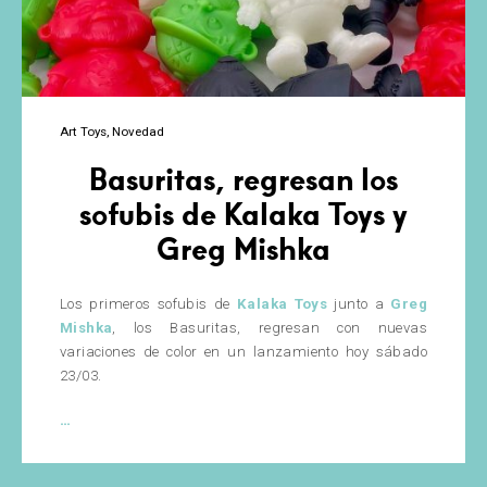
Art Toys
Novedad
Basuritas, regresan los
sofubis de Kalaka Toys y
Greg Mishka
Los primeros sofubis de
Kalaka Toys
junto a
Greg
Mishka
, los Basuritas, regresan con nuevas
variaciones de color en un lanzamiento hoy sábado
23/03.
Basuritas,
…
regresan
los