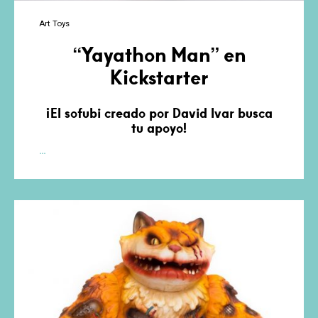
Art Toys
“Yayathon Man” en
Kickstarter
¡El sofubi creado por David Ivar busca
tu apoyo!
“Yayathon
…
Man”
en
Kickstarter