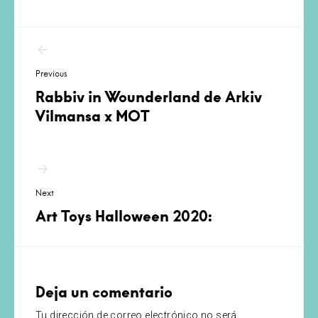
Navegación
de
Previous
entradas
Rabbiv in Wounderland de Arkiv
Vilmansa x MOT
Next
Art Toys Halloween 2020:
Deja un comentario
Tu dirección de correo electrónico no será