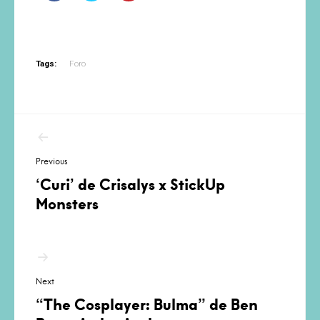
Tags:
Foro
Navegación
de
Previous
entradas
‘Curi’ de Crisalys x StickUp
Monsters
Next
“The Cosplayer: Bulma” de Ben