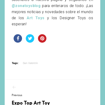
@zonatoysblog
para enteraros de todo. ¡Las
mejores noticias y novedades sobre el mundo
de los
Art Toys
y los Designer Toys os
esperan!
Tags:
San Valentín
Navegación
de
Previous
entradas
Expo Top Art Toy