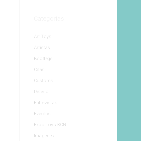
Categorías
Art Toys
Artistas
Bootlegs
Citas
Customs
Diseño
Entrevistas
Eventos
Expo Toys BCN
Imágenes