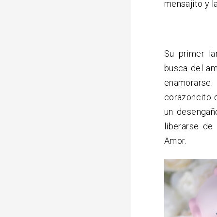
mensajito y l
Su primer la
busca del am
enamorarse.
corazoncito d
un desengaño
liberarse de
Amor.