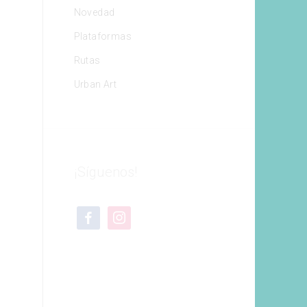
Novedad
Plataformas
Rutas
Urban Art
¡Síguenos!
facebook
instagram