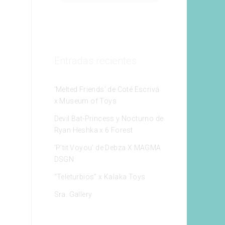
Entradas recientes
‘Melted Friends’ de Coté Escrivá
x Museum of Toys
Devil Bat-Princess y Nocturno de
Ryan Heshka x 6 Forest
‘P’tit Voyou’ de Debza X MAGMA
DSGN
“Teleturbios” x Kalaka Toys
Sra. Gallery