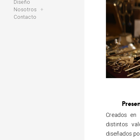
Diseño
toggle
Nosotros
+
child
menu
Contacto
Presen
Creados en 
distintos va
diseñados por