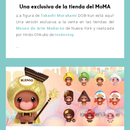
Una exclusiva de la tienda del MoMA
¡La figura de
Takashi Murakami
DOB-kun está aquí!
Una versión exclusiva a la venta en las tiendas del
Museo de Arte Moderno
de Nueva York y realizada
por Hiroto Ohkubo de
Instinctoy
.
DOB-
…
Kun
de
Takashi
Murakami