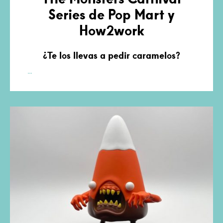
Series de Pop Mart y
How2work
¿Te los llevas a pedir caramelos?
The
…
Monsters
Carnival
Series
de
Pop
Mart
y
How2work