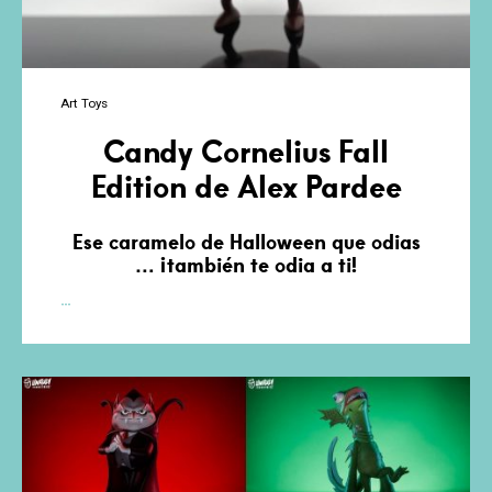
Art Toys
Candy Cornelius Fall
Edition de Alex Pardee
Ese caramelo de Halloween que odias
… ¡también te odia a ti!
Candy
…
Cornelius
Fall
Edition
de
Alex
Pardee