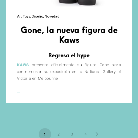
Art Toys
Diseño
Novedad
Gone, la nueva figura de
Kaws
Regresa el hype
KAWS
presenta oficialmente su figura Gone para
conmemorar su exposición en la National Gallery of
Victoria en Melbourne.
Gone,
…
la
nueva
figura
de
Kaws
Page
1
2
3
4