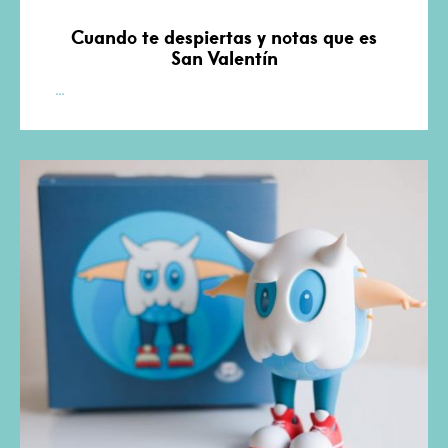
Cuando te despiertas y notas que es
San Valentín
A
…
Wood
Awakening
Chill-
Out
First
Kiss
de
Juce
Gace