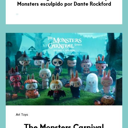
Monsters esculpido por Dante Rockford
Animatronic
…
Wananeko
de
Javier
Jiménez
Art Toys
The Monsters Carnival