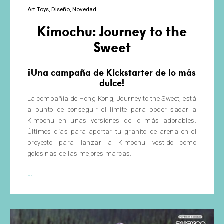
Art Toys
Diseño
Novedad
Kimochu: Journey to the
Sweet
¡Una campaña de Kickstarter de lo más
dulce!
La compañia de Hong Kong, Journey to the Sweet, está
a punto de conseguir el límite para poder sacar a
Kimochu en unas versiones de lo más adorables.
Últimos días para aportar tu granito de arena en el
proyecto para lanzar a Kimochu vestido como
golosinas de las mejores marcas.
Kimochu:
…
Journey
to
the
Sweet