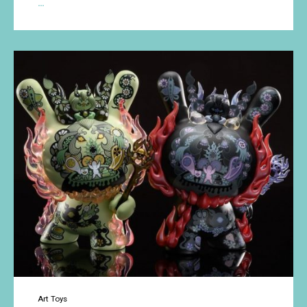
Mr.Otter
…
y
Sesame
Shifu
de
Bluepiper
Studio
Art Toys