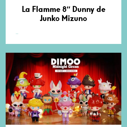
La Flamme 8″ Dunny de
Junko Mizuno
La
…
Flamme
8″
Dunny
de
Junko
Mizuno