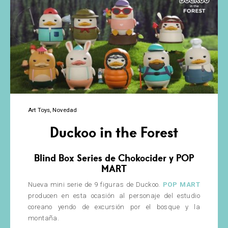
Art Toys
Novedad
Duckoo in the Forest
Blind Box Series de Chokocider y POP
MART
Nueva mini serie de 9 figuras de Duckoo.
POP MART
producen en esta ocasión al personaje del estudio
coreano yendo de excursión por el bosque y la
montaña.