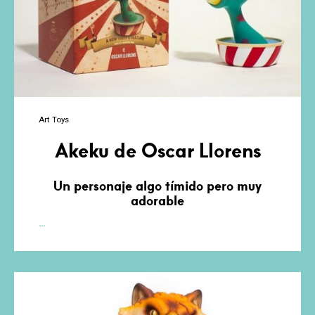
Art Toys
Akeku de Oscar Llorens
Un personaje algo tímido pero muy
adorable
Akeku
…
de
Oscar
Llorens