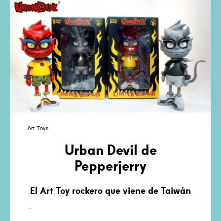
Unruly
Industries
Art Toys
Urban Devil de
Pepperjerry
El Art Toy rockero que viene de Taiwán
Urban
…
Devil