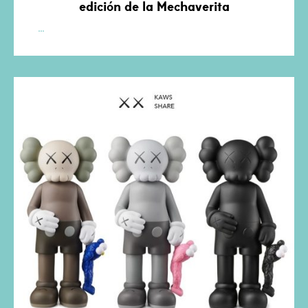
edición de la Mechaverita
PLASTIC
…
WARS
VOL
00:
MECHAVERITA
(Versión
Vinilo)