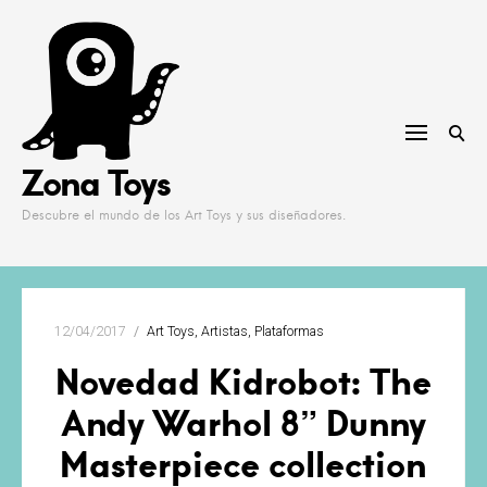
Skip
to
content
Zona Toys
Descubre el mundo de los Art Toys y sus diseñadores.
12/04/2017
Art Toys
Artistas
Plataformas
Novedad Kidrobot: The
Andy Warhol 8” Dunny
Masterpiece collection