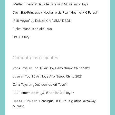
‘Melted Friends’ de Coté Escrivá x Museum of Toys
Devil Bat-Princess y Nocturno de Ryan Heshka x 6 Forest
‘P’tit Voyou’ de Debza X MAGMA DSGN
“Teleturbios” x Kalaka Toys
Sra. Gallery
Comentarios recientes
Zona Toys
en
Top 10 Art Toys Año Nuevo Chino 2021
Jose
en
Top 10 Art Toys Año Nuevo Chino 2021
Zona Toys
en
¿Qué son los Art Toys?
Luz Esmeralda
en
¿Qué son los Art Toys?
Der Müll Toys
en
¡Consigue un Pluteus gratis! Giveaway
6Forest