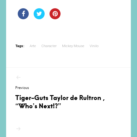
Tags:
Arte
Character
Mickey Mouse
Vinilo
Navegación
de
Previous
entradas
Tiger-Guts Taylor de Rultron ,
“Who’s Next!?”