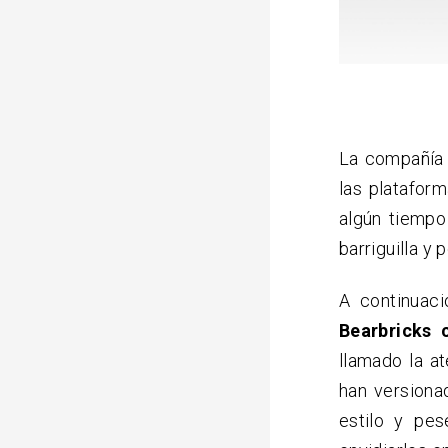
La compañía
las platafor
algún tiemp
barriguilla y
A continuaci
Bearbricks 
llamado la a
han versiona
estilo y pes