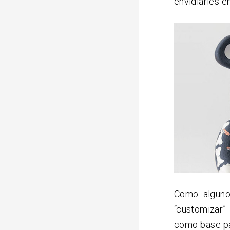
envidiarles e
Como algunos
“customizar”
como base par