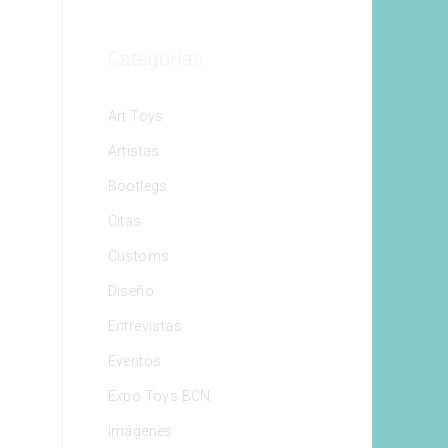
Categorías
Art Toys
Artistas
Bootlegs
Citas
Customs
Diseño
Entrevistas
Eventos
Expo Toys BCN
Imágenes