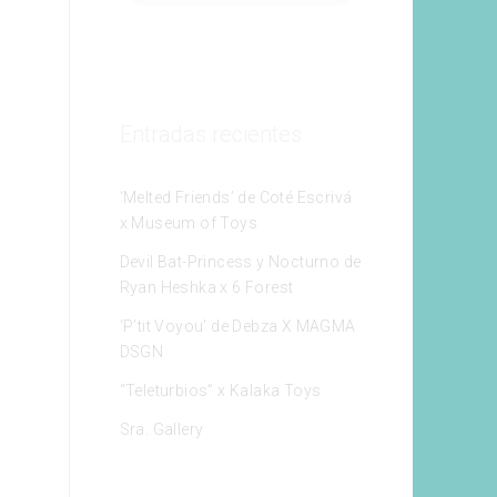
Entradas recientes
‘Melted Friends’ de Coté Escrivá
x Museum of Toys
Devil Bat-Princess y Nocturno de
Ryan Heshka x 6 Forest
‘P’tit Voyou’ de Debza X MAGMA
DSGN
“Teleturbios” x Kalaka Toys
Sra. Gallery