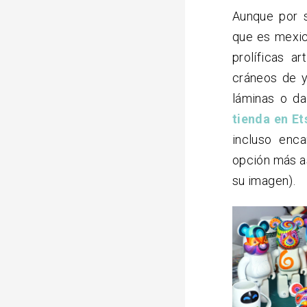
Aunque por s
que es mexi
prolíficas a
cráneos de y
láminas o da
tienda en Et
incluso enc
opción más a
su imagen).