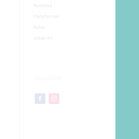
Novedad
Plataformas
Rutas
Urban Art
¡Síguenos!
facebook
instagram