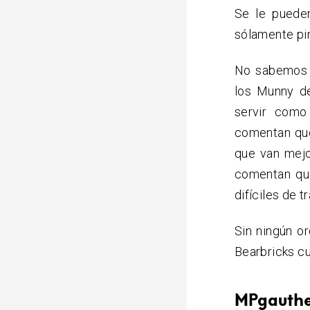
Se le pueden
sólamente pin
No sabemos p
los Munny d
servir como
comentan que
que van mejo
comentan que
difíciles de t
Sin ningún or
Bearbricks c
MPgauth