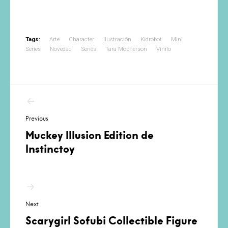
Tags:
Arte
Character
Ilustración
Kidrobot
Mini
Series
Novedad
Series
Tara Mcpherson
Vinilo
Navegación
de
Previous
entradas
Muckey Illusion Edition de
Instinctoy
Next
Scarygirl Sofubi Collectible Figure