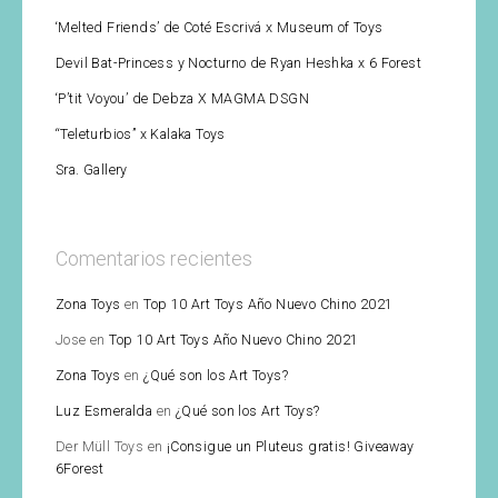
‘Melted Friends’ de Coté Escrivá x Museum of Toys
Devil Bat-Princess y Nocturno de Ryan Heshka x 6 Forest
‘P’tit Voyou’ de Debza X MAGMA DSGN
“Teleturbios” x Kalaka Toys
Sra. Gallery
Comentarios recientes
Zona Toys
en
Top 10 Art Toys Año Nuevo Chino 2021
Jose
en
Top 10 Art Toys Año Nuevo Chino 2021
Zona Toys
en
¿Qué son los Art Toys?
Luz Esmeralda
en
¿Qué son los Art Toys?
Der Müll Toys
en
¡Consigue un Pluteus gratis! Giveaway
6Forest