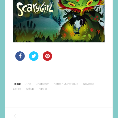
Tags:
Arte
Character
Nathan Jurevicius
Novedad
Series
Sofubi
Vinilo
Navegación