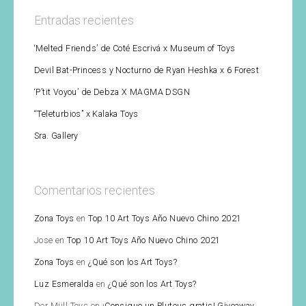
Entradas recientes
‘Melted Friends’ de Coté Escrivá x Museum of Toys
Devil Bat-Princess y Nocturno de Ryan Heshka x 6 Forest
‘P’tit Voyou’ de Debza X MAGMA DSGN
“Teleturbios” x Kalaka Toys
Sra. Gallery
Comentarios recientes
Zona Toys
en
Top 10 Art Toys Año Nuevo Chino 2021
Jose
en
Top 10 Art Toys Año Nuevo Chino 2021
Zona Toys
en
¿Qué son los Art Toys?
Luz Esmeralda
en
¿Qué son los Art Toys?
Der Müll Toys
en
¡Consigue un Pluteus gratis! Giveaway