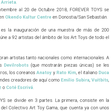
 Arrieta
.
ptiembre al 20 de Octubre 2018, FOREVER TOYS se
 en
Okendo Kultur Centre
en Donostia/San Sebastián.
 es la inauguración de una muestra de más de 200
úne a 92 artistas del ámbito de los Art Toys de todo el
boran artistas tanto nacionales como internacionales. A
es
Devilrobots
(que mostrarán piezas únicas) se les
tros, los coreanos
Anatoy
y
Rato Kim
, el italiano
Duca
andes creadores de aquí como
Emilio Subira
,
Vuitbits
,
z
o
Coté Escrivá
.
 se divide en 3 partes. La primera, consiste en la
 del Colectivo Art Toy Gama, que cuenta ya con unos