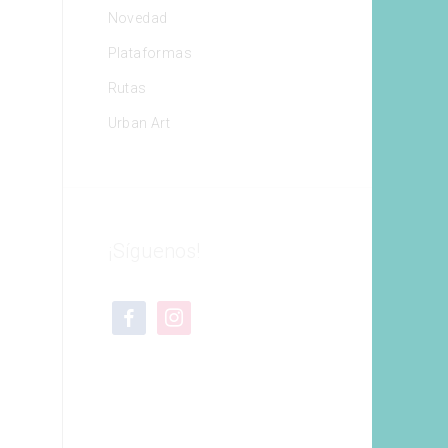
Novedad
Plataformas
Rutas
Urban Art
¡Síguenos!
facebook
instagram