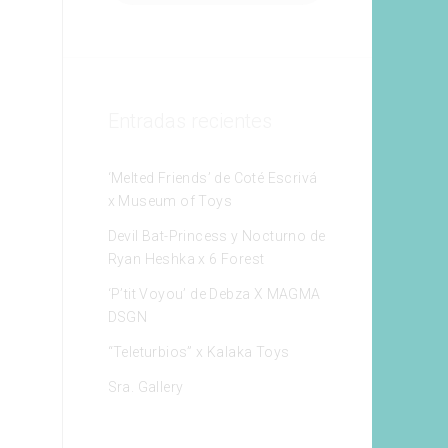
Entradas recientes
‘Melted Friends’ de Coté Escrivá
x Museum of Toys
Devil Bat-Princess y Nocturno de
Ryan Heshka x 6 Forest
‘P’tit Voyou’ de Debza X MAGMA
DSGN
“Teleturbios” x Kalaka Toys
Sra. Gallery