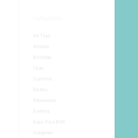
Categorías
Art Toys
Artistas
Bootlegs
Citas
Customs
Diseño
Entrevistas
Eventos
Expo Toys BCN
Imágenes