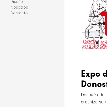
Diseño
toggle
Nosotros
+
child
menu
Contacto
Expo 
Donos
Después del
organiza su 