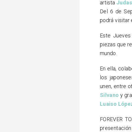
artista
Judas
Del 6 de Se
podrá visitar
Este Jueves
piezas que re
mundo.
En ella, cola
los japones
unen, entre o
Silvano
y gr
Luaiso Lópe
FOREVER TOYS
presentación