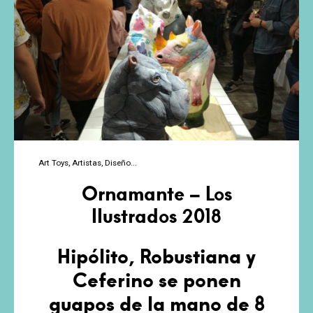
de
creadores
de
submundos
plásticos
Art Toys
Artistas
Diseño
Ornamante – Los
Ilustrados 2018
Hipólito, Robustiana y
Ceferino se ponen
guapos de la mano de 8