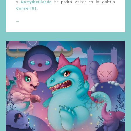
y
NastythePlastic
se podrá visitar en la galería
Consell 81
.
Expo
…
Toys
Barcelona
2019