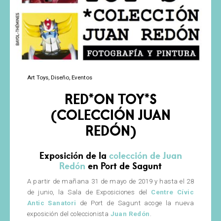
Art Toys
Diseño
Eventos
RED*ON TOY*S
(COLECCIÓN JUAN
REDÓN)
Exposición de la
colección de Juan
Redón
en Port de Sagunt
A partir de mañana 31 de mayo de 2019 y hasta el 28
de junio, la Sala de Exposiciones del
Centre Cívic
Antic Sanatori
de Port de Sagunt acoge la nueva
exposición del coleccionista
Juan Redón
.