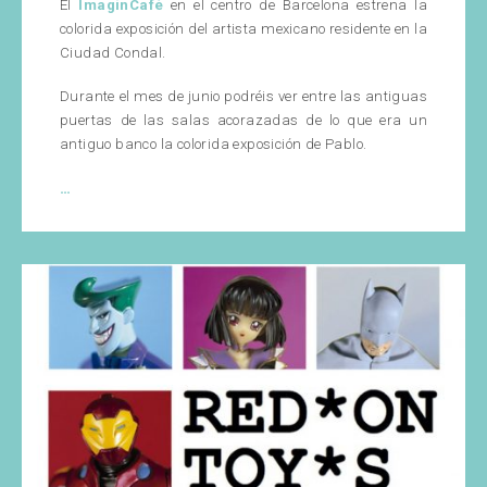
El
ImaginCafé
en el centro de Barcelona estrena la
colorida exposición del artista mexicano residente en la
Ciudad Condal.
Durante el mes de junio podréis ver entre las antiguas
puertas de las salas acorazadas de lo que era un
antiguo banco la colorida exposición de Pablo.
Mc
…
Kimochi,
nueva
exposición
de
Pabs
en
Imagincafé