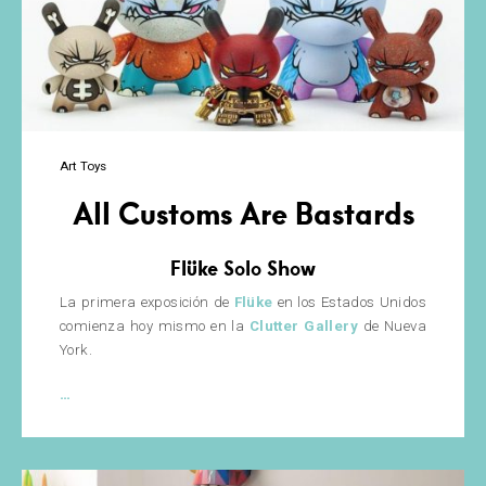
Art Toys
All Customs Are Bastards
Flüke Solo Show
La primera exposición de
Flüke
en los Estados Unidos
comienza hoy mismo en la
Clutter Gallery
de Nueva
York.
All
…
Customs
Are
Bastards