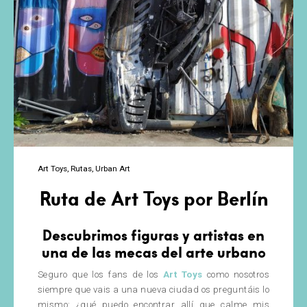
Art Toys
Rutas
Urban Art
Ruta de Art Toys por Berlín
Descubrimos figuras y artistas en
una de las mecas del arte urbano
Seguro que los fans de los
Art Toys
como nosotros
siempre que vais a una nueva ciudad os preguntáis lo
mismo: ¿qué puedo encontrar allí que calme mis