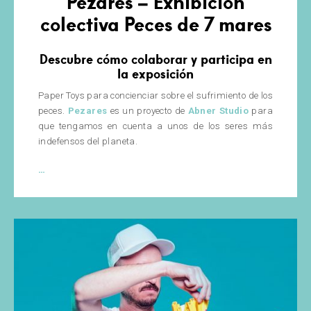
Pezares – Exhibición
colectiva Peces de 7 mares
Descubre cómo colaborar y participa en
la exposición
Paper Toys para concienciar sobre el sufrimiento de los
peces.
Pezares
es un proyecto de
Abner Studio
para
que tengamos en cuenta a unos de los seres más
indefensos del planeta.
Pezares
…
–
Exhibición
colectiva
Peces
de
7
mares