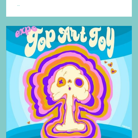
Art
…
Toy
Con
España