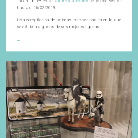
Touch This!!! en la
Galería 3 Punts
se puede visitar
hasta el 16/02/2019.
Una compilación de artistas internacionales en la que
se exhiben algunas de sus mejores figuras.
Can’t
…
Touch
This
!!!
–
International
Collective
Sculpture
Show