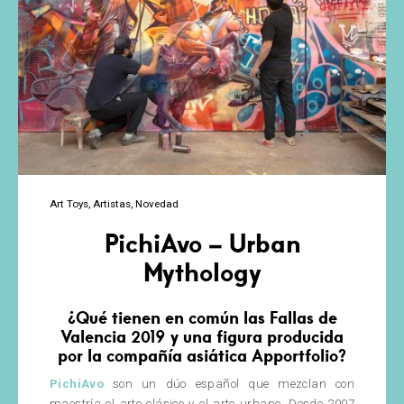
Art Toys
Artistas
Novedad
PichiAvo – Urban
Mythology
¿Qué tienen en común las Fallas de
Valencia 2019 y una figura producida
por la compañía asiática Apportfolio?
PichiAvo
son un dúo español que mezclan con
maestría el arte clásico y el arte urbano. Desde 2007