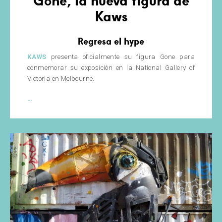
Gone, la nueva figura de
Kaws
Regresa el hype
KAWS
presenta oficialmente su figura Gone para
conmemorar su exposición en la National Gallery of
Victoria en Melbourne.
Gone,
…
la
nueva
figura
de
Kaws