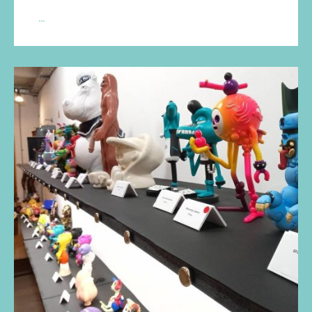
RED*ON
…
TOY*S
(COLECCIÓN
JUAN
REDÓN)