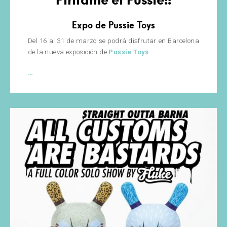
Expo de Pussie Toys
Del 16 al 31 de marzo se podrá disfrutar en Barcelona
de la nueva exposición de
Pussie Toys
.
Píntame
…
el
Pussie!!