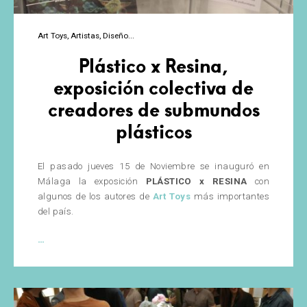
Art Toys
Artistas
Diseño
Plástico x Resina,
exposición colectiva de
creadores de submundos
plásticos
El pasado jueves 15 de Noviembre se inauguró en
Málaga la exposición
PLÁSTICO x RESINA
con
algunos de los autores de
Art Toys
más importantes
del país.
Plástico
…
x
Resina,
exposición
colectiva