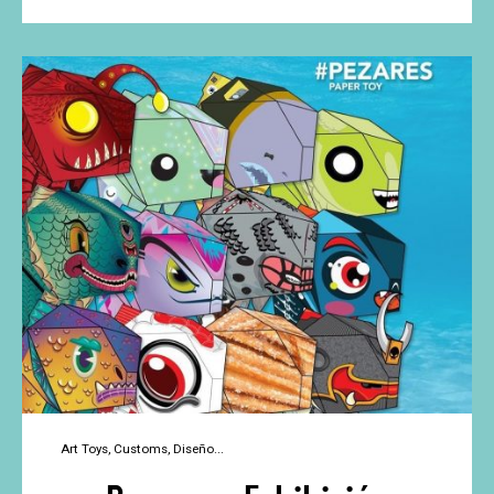
CREATURES
–
Watari
Kappa
Custom
Show
Art Toys
Customs
Diseño