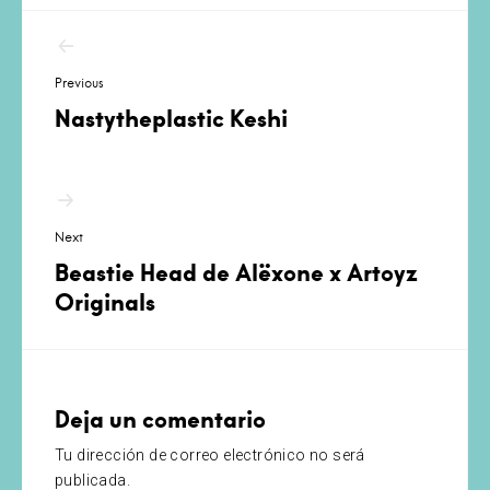
Navegación
de
Previous
entradas
Nastytheplastic Keshi
Next
Beastie Head de Alëxone x Artoyz
Originals
Deja un comentario
Tu dirección de correo electrónico no será
publicada.