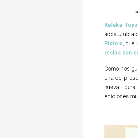
Kalaka Toys
acostumbrado
Pistols
, que
resina con e
Como nos gus
charco prese
nueva figura
ediciones muy