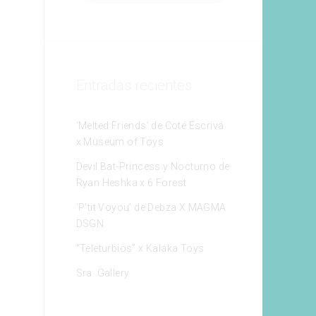
Entradas recientes
‘Melted Friends’ de Coté Escrivá
x Museum of Toys
Devil Bat-Princess y Nocturno de
Ryan Heshka x 6 Forest
‘P’tit Voyou’ de Debza X MAGMA
DSGN
“Teleturbios” x Kalaka Toys
Sra. Gallery