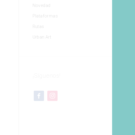
Novedad
Plataformas
Rutas
Urban Art
¡Síguenos!
facebook
instagram