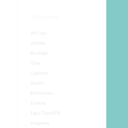
Categorías
Art Toys
Artistas
Bootlegs
Citas
Customs
Diseño
Entrevistas
Eventos
Expo Toys BCN
Imágenes