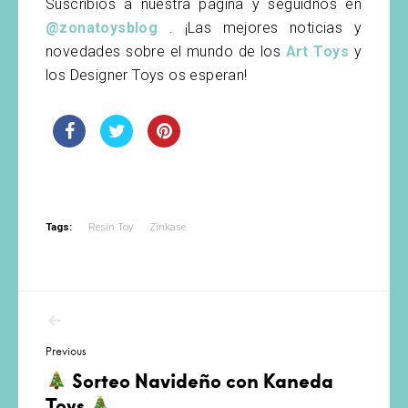
Suscribíos a nuestra página y seguidnos en
@zonatoysblog
. ¡Las mejores noticias y
novedades sobre el mundo de los
Art Toys
y
los Designer Toys os esperan!
Tags:
Resin Toy
Zinkase
Navegación
de
Previous
entradas
Sorteo Navideño con Kaneda
Toys