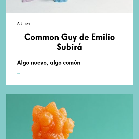
Art Toys
Common Guy de Emilio
Subirá
Algo nuevo, algo común
Common
…
Guy
de
Emilio
Subirá