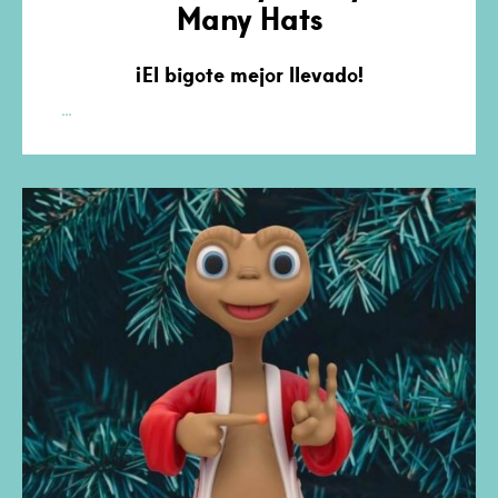
Many Hats
¡El bigote mejor llevado!
Señor
…
Stashy
Dashy
de
Many
Hats