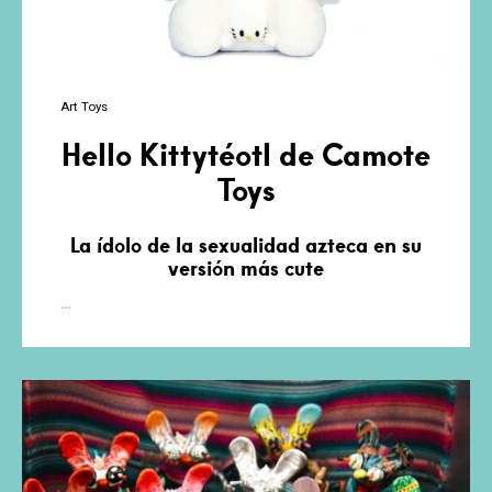
Art Toys
Hello Kittytéotl de Camote
Toys
La ídolo de la sexualidad azteca en su
versión más cute
Hello
…
Kittytéotl
de
Camote
Toys