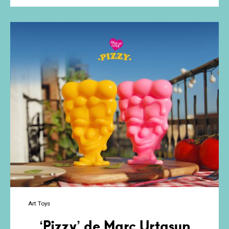
Bulma”
de
Ben
Banzai
x
Luaiso
Lopez
Art Toys
‘Pizzy’ de Marc Urtasun