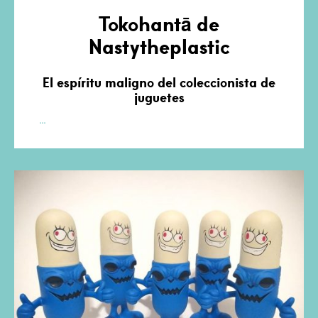
Tokohantā de
Nastytheplastic
El espíritu maligno del coleccionista de
juguetes
Tokohantā
…
de
Nastytheplastic