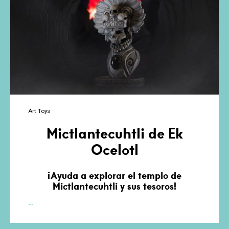
Art Toys
Mictlantecuhtli de Ek
Ocelotl
¡Ayuda a explorar el templo de
Mictlantecuhtli y sus tesoros!
Mictlantecuhtli
…
de
Ek