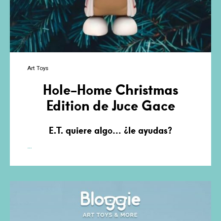
Art Toys
Hole-Home Christmas
Edition de Juce Gace
E.T. quiere algo… ¿le ayudas?
Hole-
…
Home
Christmas
Edition
de
Juce
Gace