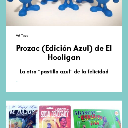
Art Toys
Prozac (Edición Azul) de El
Hooligan
La otra “pastilla azul” de la felicidad
Prozac
…
(Edición
Azul)
de
El
Hooligan