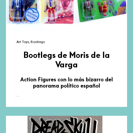
Art Toys
Bootlegs
Bootlegs de Moris de la
Varga
Action Figures con lo más bizarro del
panorama político español
Bootlegs
…
de
Moris
de
la
Varga