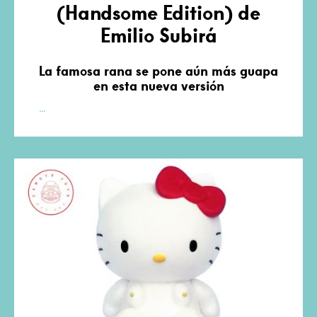
(Handsome Edition) de
Emilio Subirá
La famosa rana se pone aún más guapa
en esta nueva versión
Kermit
…
the
Hand
(Handsome
Edition)
de
Emilio
Subirá