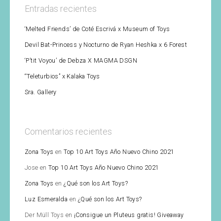
Entradas recientes
‘Melted Friends’ de Coté Escrivá x Museum of Toys
Devil Bat-Princess y Nocturno de Ryan Heshka x 6 Forest
‘P’tit Voyou’ de Debza X MAGMA DSGN
“Teleturbios” x Kalaka Toys
Sra. Gallery
Comentarios recientes
Zona Toys
en
Top 10 Art Toys Año Nuevo Chino 2021
Jose
en
Top 10 Art Toys Año Nuevo Chino 2021
Zona Toys
en
¿Qué son los Art Toys?
Luz Esmeralda
en
¿Qué son los Art Toys?
Der Müll Toys
en
¡Consigue un Pluteus gratis! Giveaway