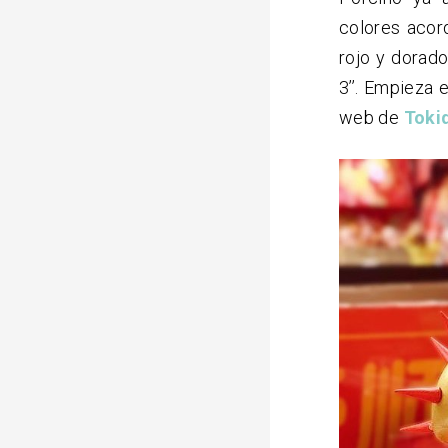
colores acor
rojo y dorado
3’’. Empieza 
web de
Toki