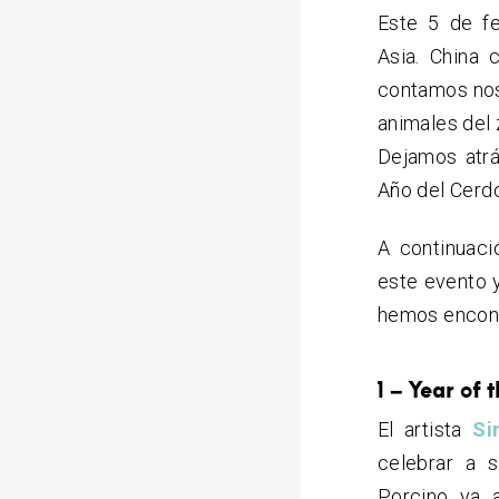
Este 5 de f
Asia. China 
contamos nos
animales del 
Dejamos atrá
Año del Cerdo
A continuaci
este evento 
hemos encon
1 – Year of 
El artista
Si
celebrar a 
Porcino ya 