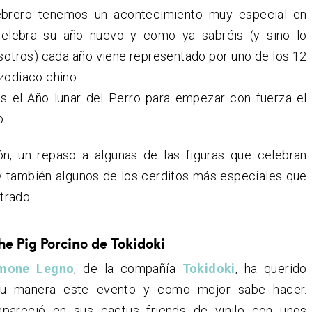
ebrero tenemos un acontecimiento muy especial en
celebra su año nuevo y como ya sabréis (y sino lo
otros) cada año viene representado por uno de los 12
zodiaco chino.
s el Año lunar del Perro para empezar con fuerza el
.
ón, un repaso a algunas de las figuras que celebran
y también algunos de los cerditos más especiales que
trado.
the Pig Porcino de Tokidoki
mone Legno
, de la compañía
Tokidoki
, ha querido
su manera este evento y como mejor sabe hacer.
apareció en sus cactus friends de vinilo con unos