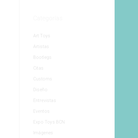
Categorías
Art Toys
Artistas
Bootlegs
Citas
Customs
Diseño
Entrevistas
Eventos
Expo Toys BCN
Imágenes