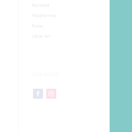
Novedad
Plataformas
Rutas
Urban Art
¡Síguenos!
facebook
instagram