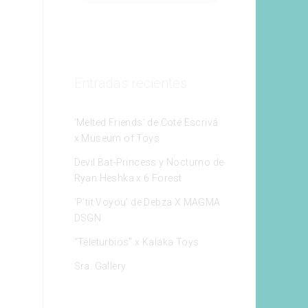
Entradas recientes
‘Melted Friends’ de Coté Escrivá
x Museum of Toys
Devil Bat-Princess y Nocturno de
Ryan Heshka x 6 Forest
‘P’tit Voyou’ de Debza X MAGMA
DSGN
“Teleturbios” x Kalaka Toys
Sra. Gallery