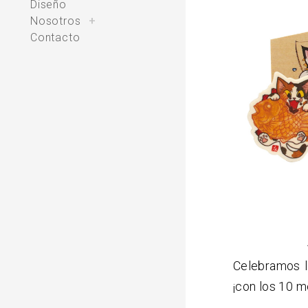
Diseño
toggle
Nosotros
+
child
menu
Contacto
Celebramos l
¡con los 10 