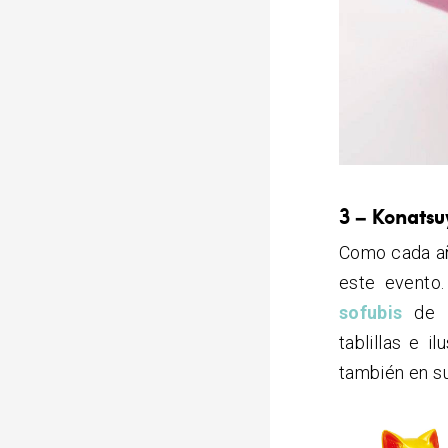
3 – Konats
Como cada añ
este evento
sofubis
de N
tablillas e 
también en su