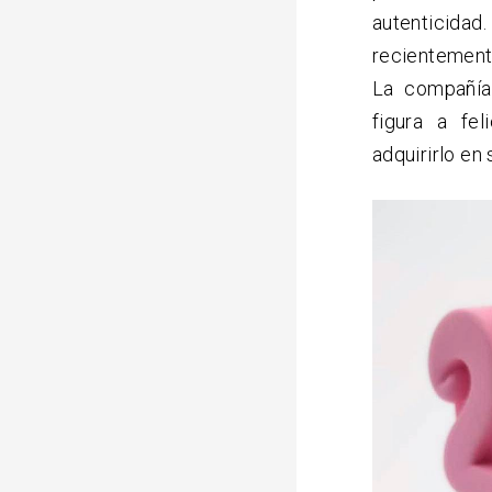
autenticid
recientemente
La compañí
figura a fel
adquirirlo en