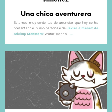
Una chica aventurera
Estamos muy contentos de anunciar que hoy se ha
presentado el nuevo personaje de
Javier Jiménez de
Watari
…
Stickup Monsters:
Watari Kappa.
Kappa,
el
nuevo
personaje
de
Javier
Jiménez