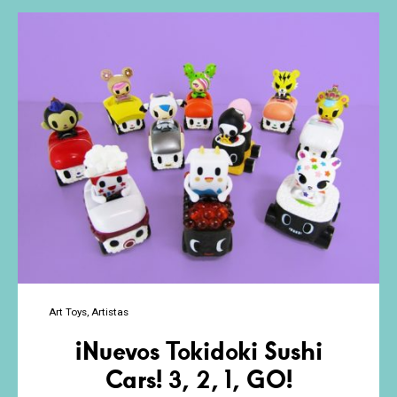
Nuevo
Dunny
de
5’’
de
Shiffa
Art Toys
Artistas
¡Nuevos Tokidoki Sushi
Cars! 3, 2, 1, GO!