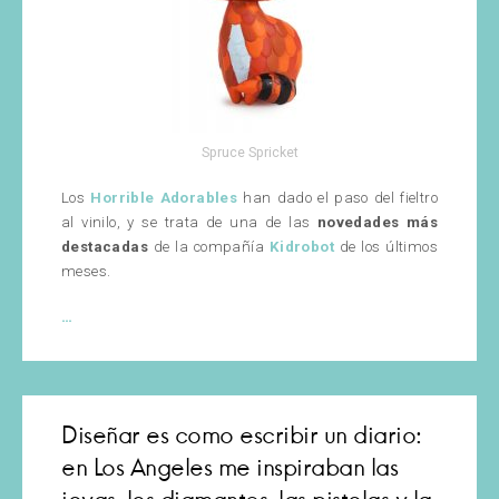
Spruce Spricket
Los
Horrible Adorables
han dado el paso del fieltro
al vinilo, y se trata de una de las
novedades más
destacadas
de la compañía
Kidrobot
de los últimos
meses.
Horrible
…
Adorables
y
Kidrobot
se
Diseñar es como escribir un diario:
unen
en Los Angeles me inspiraban las
para
estos