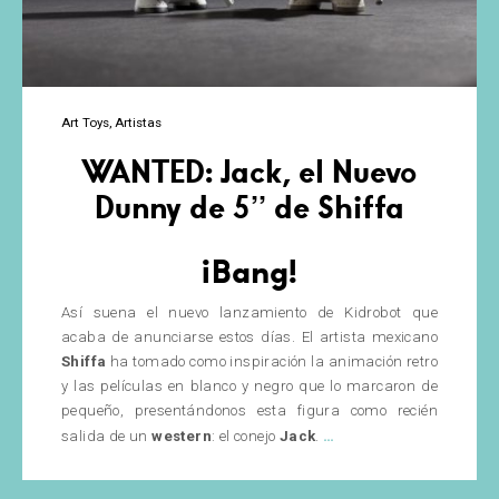
Art Toys
Artistas
WANTED: Jack, el Nuevo
Dunny de 5’’ de Shiffa
¡Bang!
Así suena el nuevo lanzamiento de Kidrobot que
acaba de anunciarse estos días. El artista mexicano
Shiffa
ha tomado como inspiración la animación retro
y las películas en blanco y negro que lo marcaron de
pequeño, presentándonos esta figura como recién
WANTED:
…
salida de un
western
: el conejo
Jack
.
Jack,
el