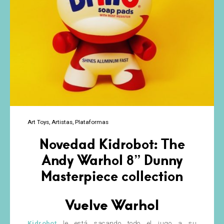
Art Toys
Artistas
Plataformas
Novedad Kidrobot: The
Andy Warhol 8” Dunny
Masterpiece collection
Vuelve Warhol
Kidrobot
le está sacando todo el jugo a su