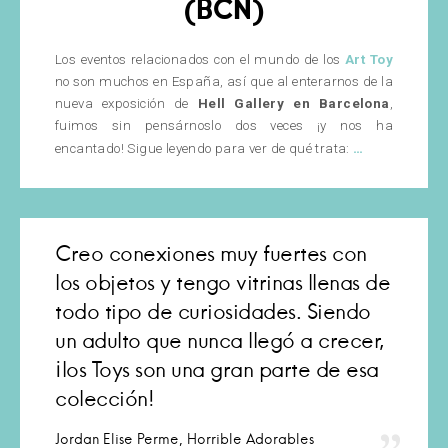
(BCN)
Los eventos relacionados con el mundo de los
Art Toy
no son muchos en España, así que al enterarnos de la
nueva exposición de
Hell Gallery en Barcelona
,
fuimos sin pensárnoslo dos veces ¡y nos ha
‘Bears
…
encantado! Sigue leyendo para ver de qué trata:
&
Bones’
de
Coté
Creo conexiones muy fuertes con
Escrivá
los objetos y tengo vitrinas llenas de
en
todo tipo de curiosidades. Siendo
la
Hell
un adulto que nunca llegó a crecer,
Gallery
¡los Toys son una gran parte de esa
(BCN)
colección!
Jordan Elise Perme, Horrible Adorables