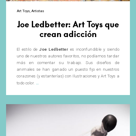
Art Toys
Artistas
Joe Ledbetter: Art Toys que
crean adicción
El estilo de
Joe Ledbetter
es inconfundible y siendo
uno de nuestros autores favoritos, no podíamos tardar
más en comentar su trabajo. Sus diseños de
animales se han ganado un puesto fijo en nuestros
corazones (y estanterías) con Ilustraciones y Art Toys a
Joe
…
todo color.
Ledbetter:
Art
Toys
que
crean
adicción