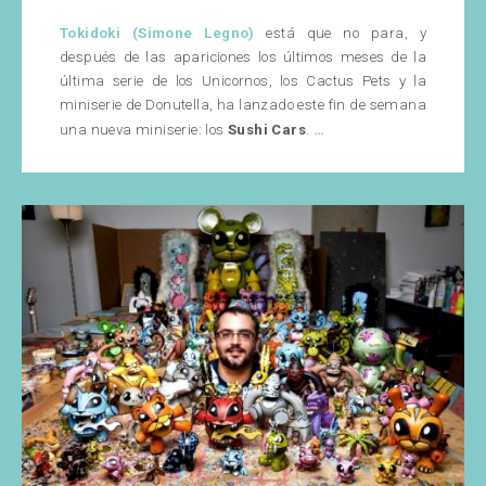
Tokidoki (Simone Legno)
está que no para, y
después de las apariciones los últimos meses de la
última serie de los Unicornos, los Cactus Pets y la
miniserie de Donutella, ha lanzado este fin de semana
¡Nuevos
…
una nueva miniserie: los
Sushi Cars
.
Tokidoki
Sushi
Cars!
3,
2,
1,
GO!