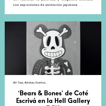
Coarse:
…
con expresiones de animación japonesa
.
Figuras
con
Inspiración
Japonesa
y
Precisión
Alemana
Art Toys
Artistas
Eventos
‘Bears & Bones’ de Coté
Escrivá en la Hell Gallery