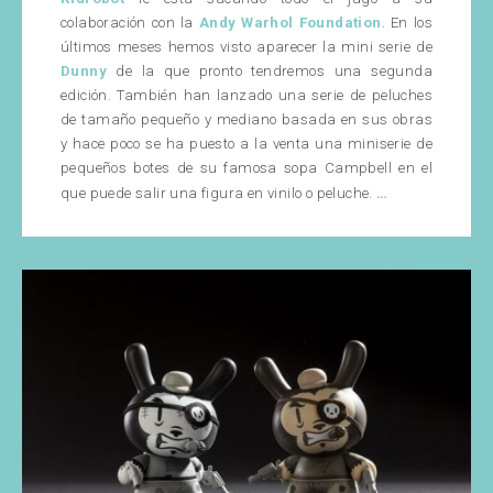
colaboración con la
Andy Warhol Foundation
. En los
últimos meses hemos visto aparecer la mini serie de
Dunny
de la que pronto tendremos una segunda
edición. También han lanzado una serie de peluches
de tamaño pequeño y mediano basada en sus obras
y hace poco se ha puesto a la venta una miniserie de
pequeños botes de su famosa sopa Campbell en el
Novedad
…
que puede salir una figura en vinilo o peluche.
Kidrobot:
The
Andy
Warhol
8”
Dunny
Masterpiece
collection