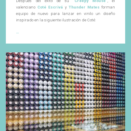
Después del éxito de su “
Creepy Mouse
“, el
valenciano
Coté Escrivá
y
Thunder Mates
forman
equipo de nuevo para lanzar en vinilo un diseño
inspirado en la siguiente ilustración de Coté:
Creepy
…
Duck
de
Coté
Escrivá