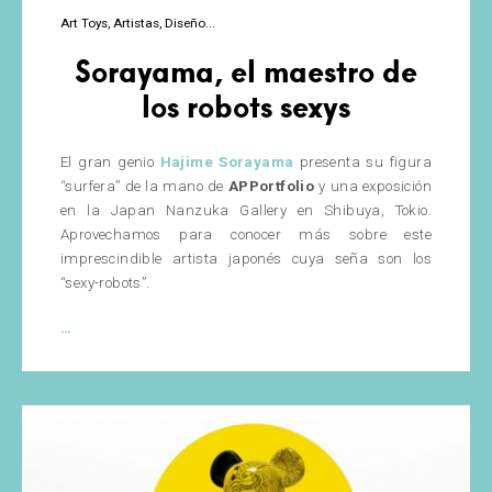
Art Toys
Artistas
Diseño
Sorayama, el maestro de
los robots sexys
El gran genio
Hajime Sorayama
presenta su figura
“surfera” de la mano de
APPortfolio
y una exposición
en la Japan Nanzuka Gallery en Shibuya, Tokio.
Aprovechamos para conocer más sobre este
imprescindible artista japonés cuya seña son los
“sexy-robots”.
Sorayama,
…
el
maestro
de
los
robots
sexys