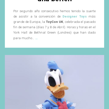
Por segundo año consecutivo hemos tenido la suerte
de asistir a la convención de
Designer Toys
más
grande de Europa, la
ToyCon UK
, celebrada el pasado
fin de semana (días 7 y 8 de Abril). Horas y horas en el
York Hall de Bethnal Green (Londres) que han dado
¡ToyCon
…
para mucho…
UK
2018:
Bigger
and
better!