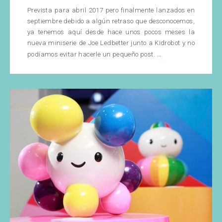
Prevista para abril 2017 pero finalmente lanzados en
septiembre debido a algún retraso que desconocemos,
ya tenemos aquí desde hace unos pocos meses la
nueva miniserie de Joe Ledbetter junto a Kidrobot y no
Joe
…
podíamos evitar hacerle un pequeño post.
Ledbetter:
Miniserie
The
Outsiders
y
su
figura
mediana
Pelican’t