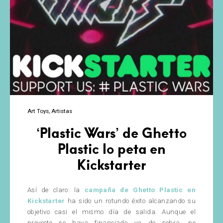
Art Toys
Artistas
‘Plastic Wars’ de Ghetto
Plastic lo peta en
Kickstarter
Así de claro: la
campaña de Ghetto Plastic en
Kickstarter
ha sido un rotundo éxito alcanzando su
objetivo casi el mismo día de salida. Aunque el
proyecto se haya financiado ya de sobra, no