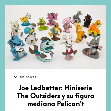
clásica
y
gatos
Art Toys
Artistas
Joe Ledbetter: Miniserie
The Outsiders y su figura
mediana Pelican’t