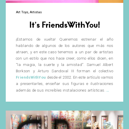
Art Toys
Artistas
It’s FriendsWithYou!
¡Estamos de vuelta! Queremos estrenar el año
hablando de algunos de los autores que más nos
atraen, y en este caso tenemos a un par de artistas
con un estilo que nos hace creer, como ellos dicen, en
“la magia, la suerte y la amistad”. Samuel Albert
Borkson y Arturo Sandoval III forman el colectivo
FriendsWithYou
desde el 2002. En este artículo vamos
a presentarles, enseñar sus figuras e ilustraciones
It’s
…
además de sus increíbles instalaciones artísticas.
FriendsW