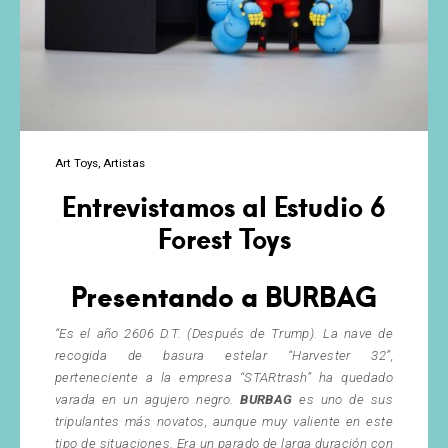
Art Toys
Artistas
Entrevistamos al Estudio 6
Forest Toys
Presentando a BURBAG
“Es el año 2606 D.T. (Después de Trump). La nave de
recogida de basura estelar “Harvester 32”,
perteneciente a la empresa “STARtrash” ha quedado
varada en un agujero negro.
BURBAG
es uno de sus
tripulantes más novatos, aunque muy valiente en este
tipo de situaciones. Era
un parado de larga duración con