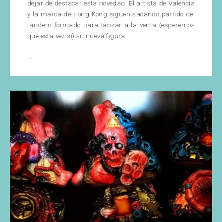
dejar de destacar esta novedad. El artista de Valencia
y la marca de Hong Kong siguen sacando partido del
tándem formado para lanzar a la venta (esperemos
que esta vez sí) su nueva figura.
Creepy
…
G
de
Coté
Escrivá