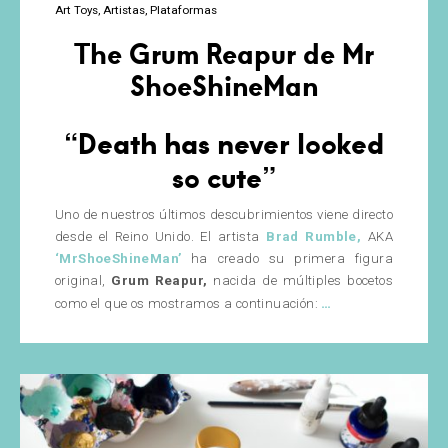
Art Toys
Artistas
Plataformas
The Grum Reapur de Mr
ShoeShineMan
“Death has never looked
so cute”
Uno de nuestros últimos descubrimientos viene directo
desde el Reino Unido. El artista
Brad Rumble,
AKA
‘MrShoeShineMan’
ha creado su primera figura
original,
Grum Reapur,
nacida de múltiples bocetos
The
…
como el que os mostramos a continuación:
Grum
Reapur
de
Mr
ShoeShineMan