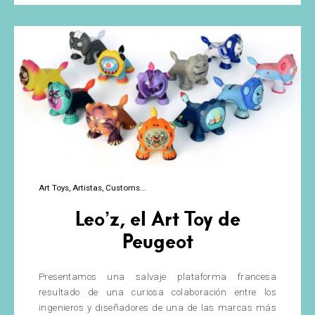
creador
de
Gamushinutoys,
César
Nicolás
Ramos
Milián!
Art Toys
Artistas
Customs
Leo’z, el Art Toy de
Peugeot
Presentamos una salvaje plataforma francesa
resultado de una curiosa colaboración entre los
ingenieros y diseñadores de una de las marcas más