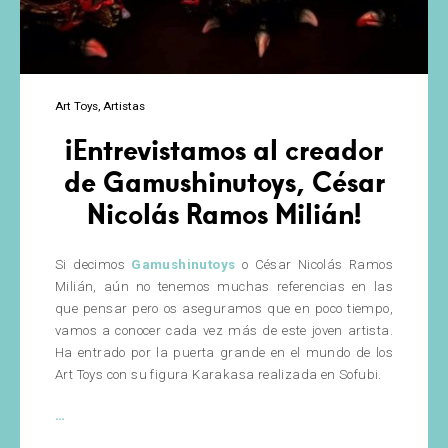
Art Toys
Artistas
¡Entrevistamos al creador
de Gamushinutoys, César
Nicolás Ramos Milián!
Si decimos
Gamushinutoys
o César Nicolás Ramos
Milián, aún no tenemos muchas referencias en las
que pensar pero os aseguramos que en poco tiempo,
vamos a conocer cada vez más de este joven artista.
Ha entrado por la puerta grande en el mundo de los
Art Toys con su figura Karakasa realizada en Sofubi.
¡Entrevistamos
…
al