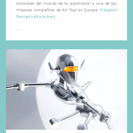
conocidas del mundo de la automoción y una de las
mayores compañías de Art Toys en Europa:
Peugeot
Design Lab
x
Artoyz
.
Leo’z,
…
el
Art
Toy
de
Peugeot