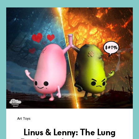
El
dios
de
los
tres
y
Ornamante
Art Toys
Linus & Lenny: The Lung