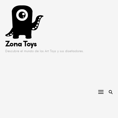
Skip
to
content
Zona Toys
Descubre el mundo de los Art Toys y sus diseñadores.