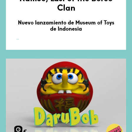
Clan
Nuevo lanzamiento de Museum of Toys
de Indonesia
Namue,
…
Last
of
the
Boreo
Clan