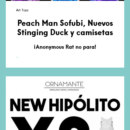
Art Toys
Peach Man Sofubi, Nuevos
Stinging Duck y camisetas
¡
Anonymous Rat no para!
Peach
…
Man
Sofubi,
Nuevos
Stinging
Duck
y
camisetas