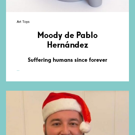
Art Toys
Moody de Pablo
Hernández
Suffering humans since forever
Moody
…
de
Pablo
Hernández