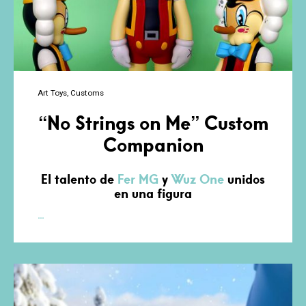
Art Toys
Customs
“No Strings on Me” Custom
Companion
El talento de
Fer MG
y
Wuz One
unidos
en una figura
“No
…
Strings
on
Me”
Custom
Companion