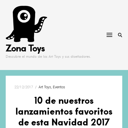
Skip
to
content
Zona Toys
Descubre el mundo de los Art Toys y sus diseñadores.
22/12/2017
Art Toys
Eventos
10 de nuestros
lanzamientos favoritos
de esta Navidad 2017