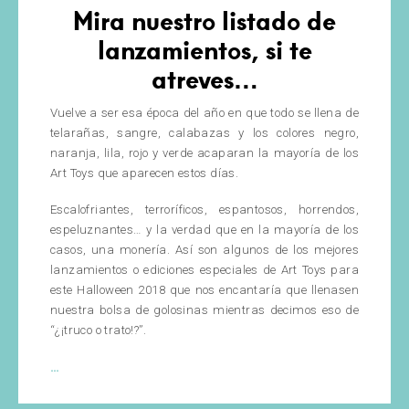
Mira nuestro listado de
lanzamientos, si te
atreves…
Vuelve a ser esa época del año en que todo se llena de
telarañas, sangre, calabazas y los colores negro,
naranja, lila, rojo y verde acaparan la mayoría de los
Art Toys que aparecen estos días.
Escalofriantes, terroríficos, espantosos, horrendos,
espeluznantes… y la verdad que en la mayoría de los
casos, una monería. Así son algunos de los mejores
lanzamientos o ediciones especiales de Art Toys para
este Halloween 2018 que nos encantaría que llenasen
nuestra bolsa de golosinas mientras decimos eso de
“¿¡truco o trato!?”.
Art
…
Toys
Halloween