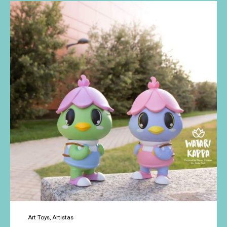
favoritos
de
esta
Navidad
2017
Art Toys
Artistas