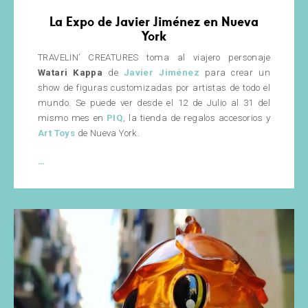
La Expo de Javier Jiménez en Nueva
York
TRAVELIN’ CREATURES toma al viajero personaje
Watari Kappa
de
Javier Jiménez
para crear un
show de figuras customizadas por artistas de todo el
mundo. Se puede ver desde el 12 de Julio al 31 del
mismo mes en
PIQ
, la tienda de regalos accesorios y
Art Toys
de Nueva York.
TRAVELIN’
…
CREATURES
–
Watari
Kappa
Custom
Show