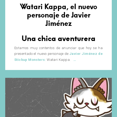
Watari Kappa, el nuevo
personaje de Javier
Jiménez
Una chica aventurera
Estamos muy contentos de anunciar que hoy se ha
presentado el nuevo personaje de
Javier Jiménez de
Watari
…
Stickup Monsters:
Watari Kappa.
Kappa,
el
nuevo
personaje
de
Javier
Jiménez