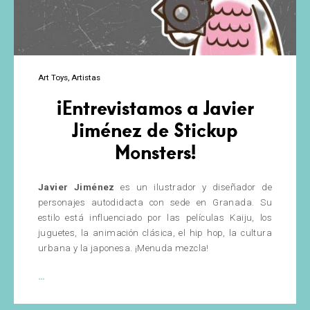
Art Toys
Artistas
¡Entrevistamos a Javier
Jiménez de Stickup
Monsters!
Javier Jiménez
es un ilustrador y diseñador de
personajes autodidacta con sede en Granada. Su
estilo está influenciado por las películas Kaiju, los
juguetes, la animación clásica, el hip hop, la cultura
urbana y la japonesa. ¡Menuda mezcla!
¡Entrevistamos
…
a
Javier