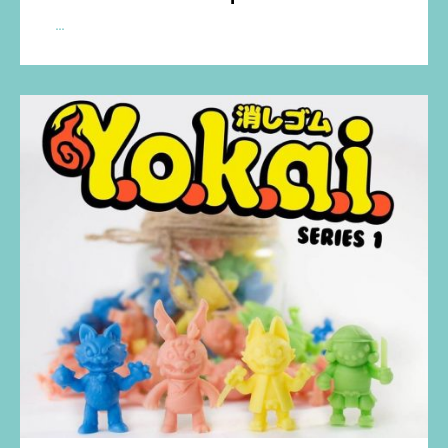
Dorobanii
…
(StickUp
Monsters
x
Zinkete)