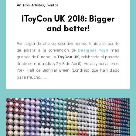
Art Toys
Artistas
Eventos
¡ToyCon UK 2018: Bigger
and better!
Por segundo año consecutivo hemos tenido la suerte
de asistir a la convención de
Designer Toys
más
grande de Europa, la
ToyCon UK
, celebrada el pasado
fin de semana (días 7 y 8 de Abril). Horas y horas en el
York Hall de Bethnal Green (Londres) que han dado
¡ToyCon
…
para mucho…
UK
2018:
Bigger
and
better!