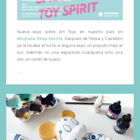
Nueva expo sobre Art Toys en nuestro país en
Montana Shop Sevilla
. Después de Tolosa y Castellón
ya le tocaba el turno a alguna expo un poquito más al
sur. Además no una exposición cualquiera sino una
con un cartel de lujazo.
Últimos
…
días
de
la
Expo
en
Montana
Shop
Sevilla