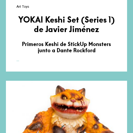
Art Toys
YOKAI Keshi Set (Series 1)
de Javier Jiménez
Primeros Keshi de StickUp Monsters
junto a Dante Rockford
YOKAI
…
Keshi
Set
(Series
1)
de
Javier
Jiménez