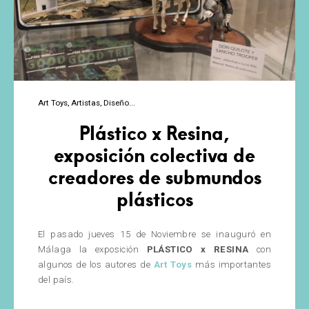
Art Toys
Artistas
Diseño
Plástico x Resina,
exposición colectiva de
creadores de submundos
plásticos
El pasado jueves 15 de Noviembre se inauguró en
Málaga la exposición
PLÁSTICO x RESINA
con
algunos de los autores de
Art Toys
más importantes
del país.
Plástico
…